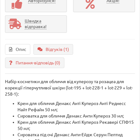
Авторизуйся!
Акція!
Швидка
відправка!
Опис
Відгуків (1)
Питання-відповідь
(0)
Набір косметики для обличчя від куперозу та розацеа для
корекції гіперчутливої шкіри (lot-195 + lot-228-1 + lot-229 + lot-
258-1):
Крем для обличчя Демакс Анті Купероз Анті Реднесс
Найт Рефайн 50 мл;
Сироватка для обличчя Демакс Анти Купероз 30 мл;
Крем для обличчя Демакс Анті Купероз Рекавері СПФ15
50 мл;
Сироватка під очі Демакс Анти-Ейдж Серум Пептид