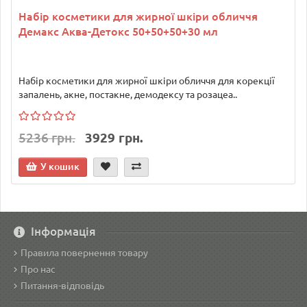
Набір косметики для жирної шкіри обличчя
Демакс Аква-Детокс 50+50+50+30 мл
Набір косметики для жирної шкіри обличчя для корекції
запалень, акне, постакне, демодексу та розацеа..
5236 грн.
3929 грн.
У кошик
Інформація
Правила повернення товару
Про нас
Питання-відповідь