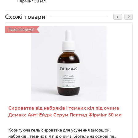
Фірмінг 50 мл.
Схожі товари
Лідер продажу!
Сироватка від набряків і темних кіл під очима
Демакс Анті-Ейдж Серум Пептид Фірмінг 50 мл
Коригуюча гель-сироватка для усунення зморшок,
набряків і темних кіл під очима. Біогель на основі пе..