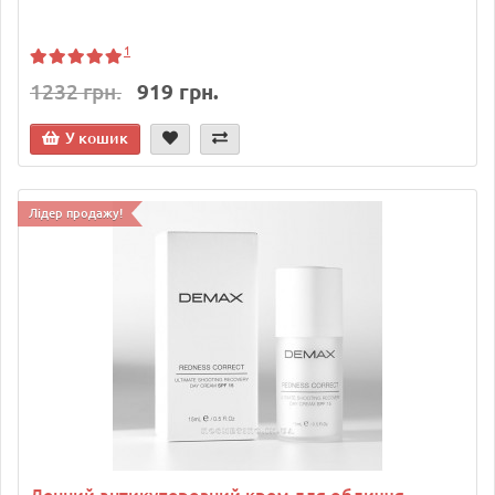
1
1232 грн.
919 грн.
У кошик
Лідер продажу!