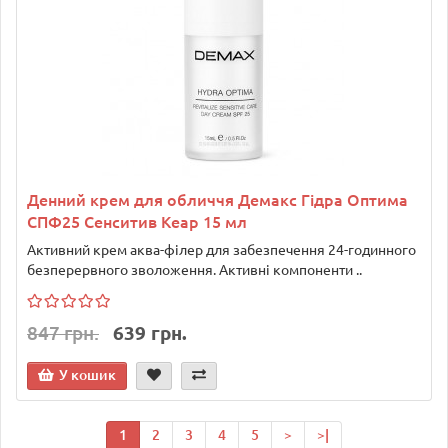
Денний крем для обличчя Демакс Гідра Оптима
СПФ25 Сенситив Кеар 15 мл
Активний крем аква-філер для забезпечення 24-годинного
безперервного зволоження. Активні компоненти ..
847 грн.
639 грн.
У кошик
1
2
3
4
5
>
>|