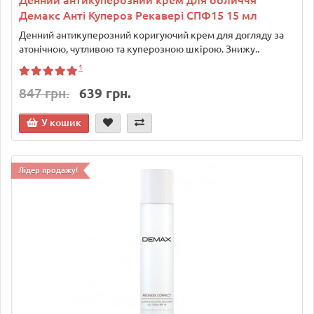
Денний антикуперозний крем для обличчя
Демакс Анті Купероз Рекавері СПФ15 15 мл
Денний антикуперозний коригуючий крем для догляду за
атонічною, чутливою та куперозною шкірою. Знижу..
1
847 грн.
639 грн.
У кошик
Лідер продажу!