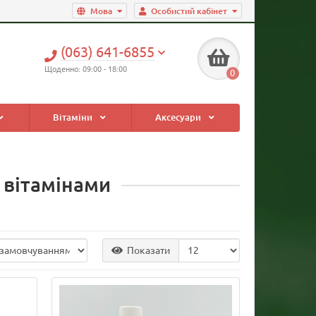
Мова
Особистий кабінет
(063) 641-6855
Щоденно: 09:00 - 18:00
0
Вітаміни
Аксесуари
з вітамінами
Показати