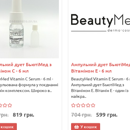
льний дует БьютіМед з
Ампульний дует БьютіМед
іном C - 6 мл
Вітаміном E - 6 мл
Med Vitamin C Serum - 6 ml -
BeautyMed Vitamin E Serum - 6 
сульована формула у поєднанні
Ампульний дует БьютіМед з
нін комплексом. Широко в..
Вітаміном E. Вітамін Е - один із
найкра..
грн.
819 грн.
704 грн.
599 грн.
 кошик
У кошик