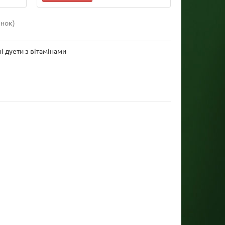
інок)
ні дуети з вітамінами