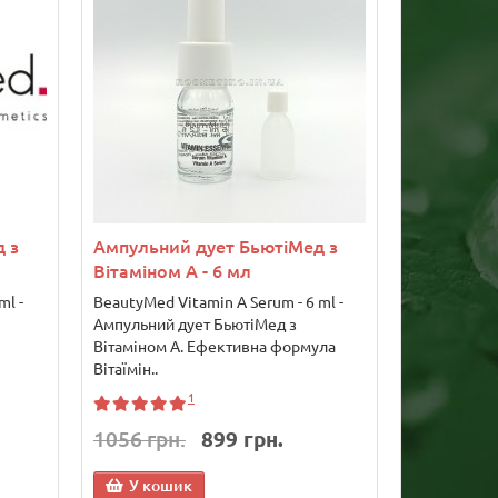
 з
Ампульний дует БьютіМед з
Вітаміном А - 6 мл
ml -
BeautyMed Vitamin A Serum - 6 ml -
Ампульний дует БьютіМед з
Вітаміном А. Ефективна формула
Вітаїмін..
1
1056 грн.
899 грн.
У кошик