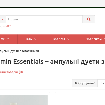
и
д:
lot-122
іяж
Тіло
Волосся
Чоловікам
мпульні дуети з вітамінами
amin Essentials – ампульні дуети 
ння товарів (0)
Сортувати: