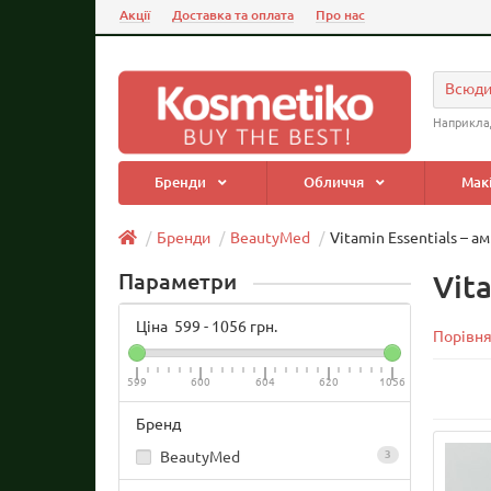
Акції
Доставка та оплата
Про нас
Всюд
Наприкла
Бренди
Обличчя
Мак
Бренди
BeautyMed
Vitamin Essentials – а
Параметри
Vit
Ціна
599
-
1056
грн.
Порівня
599
600
604
620
1056
Бренд
BeautyMed
3