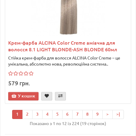
Крем-фарба ALCINA Color Creme аміачна для
волосся 8.1 LIGHT BLONDE-ASH BLONDE 60мл
Стійка крем-фарба для волосся ALCINA Color Creme – це
унікальна, абсолютно нова, революційна система..
579 грн.
У кошик
1
2
3
4
5
6
7
8
9
>
>|
Показано з 1 по 12 із 224 (19 сторінок)