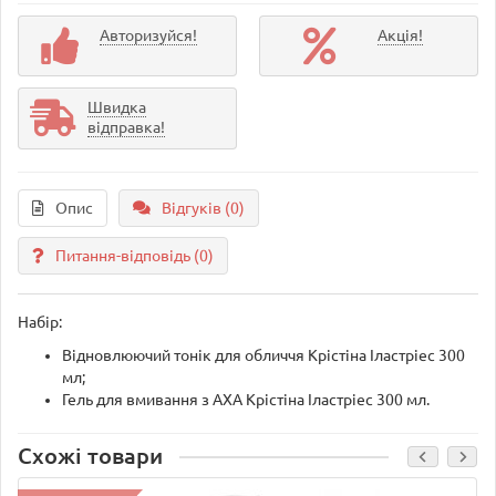
Авторизуйся!
Акція!
Швидка
відправка!
Опис
Відгуків (0)
Питання-відповідь
(0)
Набір:
Відновлюючий тонік для обличчя Крістіна Іластріес 300
мл;
Гель для вмивання з АХА Крістіна Іластріес 300 мл.
Схожі товари