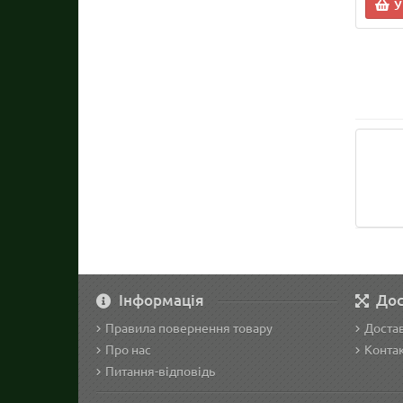
У
Інформація
Дос
Правила повернення товару
Достав
Про нас
Конта
Питання-відповідь