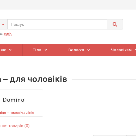
и
д:
тонік
іяж
Тіло
Волосся
Чоловікам
 – для чоловіків
ino – чоловіча лінія
ння товарів (0)