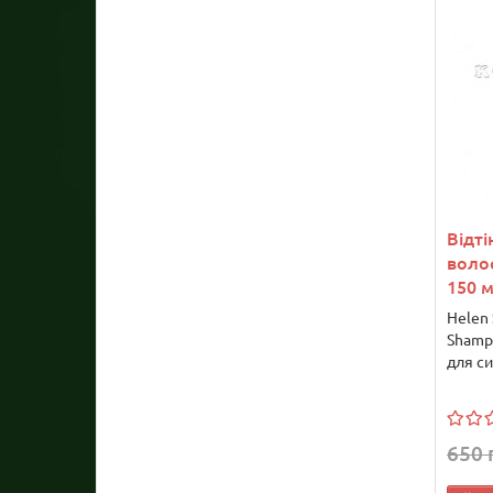
Відті
воло
150 
Helen
Shampo
для си
650 