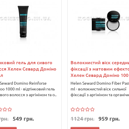
нковий гель для сивого
Волокнистий віск середн
сся Хелен Севард Доміно
фіксації з матовим ефект
мл
Хелен Севард Доміно 100
 Seward Domino Reinforse
Helen Seward Domino Fiber Pas
o 1000 ml - відтінковий гель
ml - волокнистий віск сильної
вого волосся з аргініном та о..
фіксації з аргініном та органічн
грн.
549 грн.
1124 грн.
959 грн.