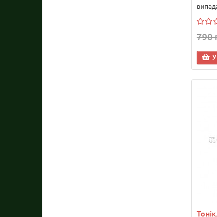
випада
790 
У
Тонік