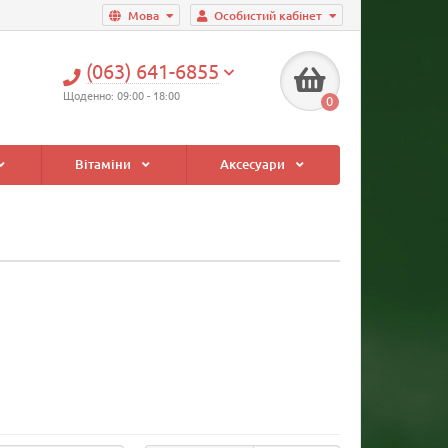
Мова
Особистий кабінет
(063) 641-6855
Щоденно: 09:00 - 18:00
0
Вітаміни
Аксесуари