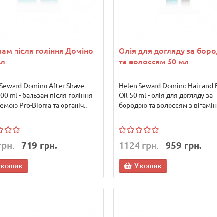
ам після гоління Доміно
Олія для догляду за бор
мл
та волоссям 50 мл
Seward Domino After Shave
Helen Seward Domino Hair and 
00 ml - бальзам після гоління
Oil 50 ml - олія для догляду за
темою Pro-Bioma та органіч..
бородою та волоссям з вітамін
грн.
719 грн.
1124 грн.
959 грн.
 кошик
У кошик