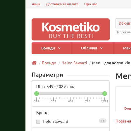
Акції
Доставка та оплата
Про нас
Всюд
Наприкла
Бренди
Обличчя
Мак
Бренди
Helen Seward
Men – для чоловіків
Параметри
Men
Ціна
549
-
2029
грн.
549
555
609
795
2029
Dom
Бренд
Порівня
Helen Seward
17