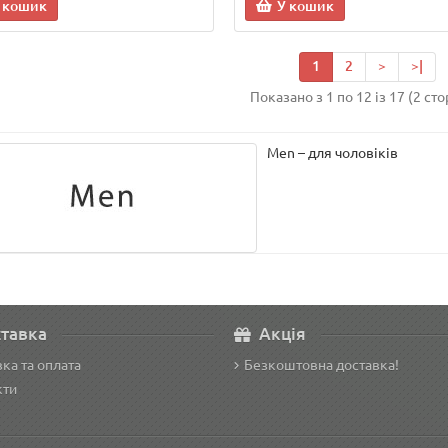
 кошик
У кошик
1
2
>
>|
Показано з 1 по 12 із 17 (2 сто
Men – для чоловіків
тавка
Акція
ка та оплата
Безкоштовна доставка!
кти