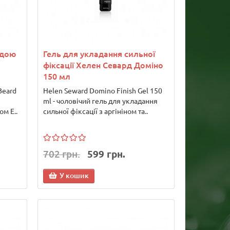
одою
Гель для укладання сильної
фіксації Хелен Севард Доміно
150 мл
Beard
Helen Seward Domino Finish Gel 150
ml - чоловічий гель для укладання
ом Е..
сильної фіксації з аргініном та..
702 грн.
599 грн.
У кошик