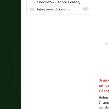
Лінія косметики Хелен Севард
Helen Seward Domino
17
Зміц
випа
Сева
Helen
Shamp
ослабл