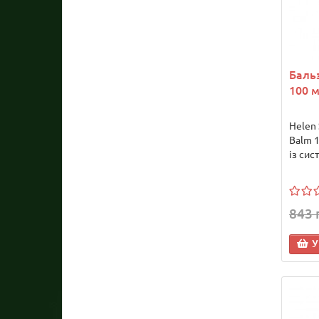
Бальз
100 
Helen 
Balm 1
із сис
843 
У