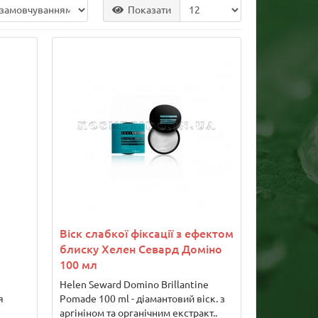
Показати
Віск слабкої фіксації з ефектом
блиску Хелен Севард Доміно
100 мл
e
Helen Seward Domino Brillantine
я
Pomade 100 ml - діамантовий віск. з
аргініном та органічним екстракт..