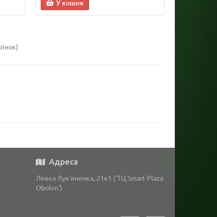
У кошик
рінок)
Адреса
Левка Лук'яненка, 21к1 ('ТЦ Smart Plaza
Obolon')