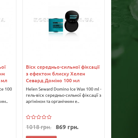
ьої
Віск середньо-сильної фіксації
ом
з ефектом блиску Хелен
 мл
Севард Доміно 100 мл
te 100
Helen Seward Domino Ice Wax 100 ml -
гель-віск середньо-сильної фіксації з
им..
аргініном та органічним е..
1018 грн.
869 грн.