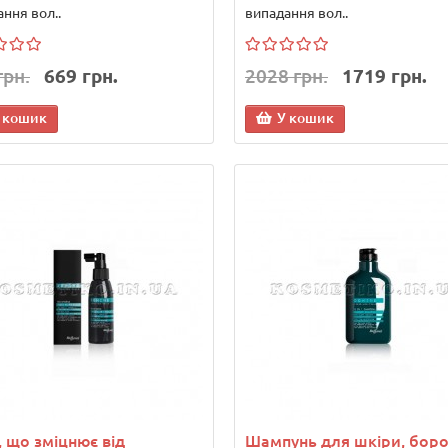
ння вол..
випадання вол..
грн.
669 грн.
2028 грн.
1719 грн.
 кошик
У кошик
, що зміцнює від
Шампунь для шкіри, боро