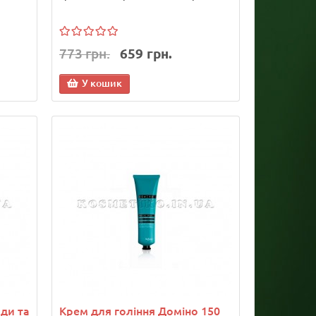
773 грн.
659 грн.
У кошик
ди та
Крем для гоління Доміно 150