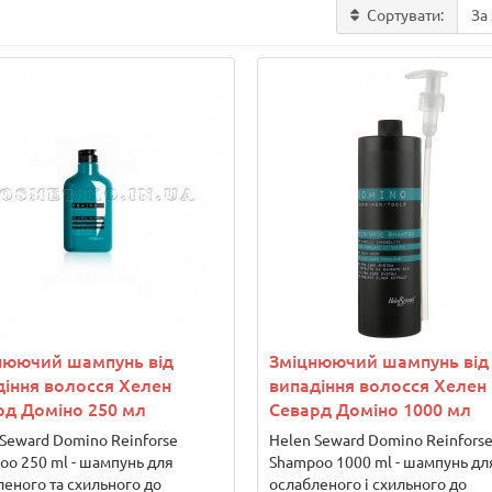
Сортувати:
нюючий шампунь від
Зміцнюючий шампунь від
діння волосся Хелен
випадіння волосся Хелен
рд Доміно 250 мл
Севард Доміно 1000 мл
 Seward Domino Reinforse
Helen Seward Domino Reinfors
oo 250 ml - шампунь для
Shampoo 1000 ml - шампунь дл
еного та схильного до
ослабленого і схильного до