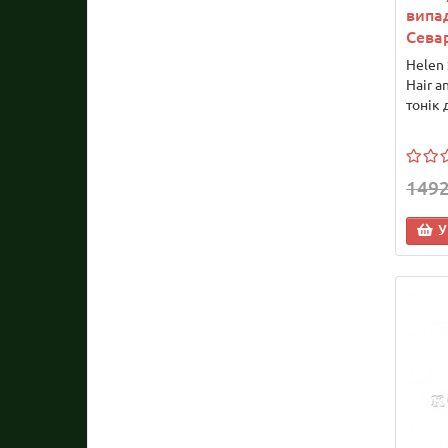
випа
Сева
Helen 
Hair a
тонік 
1492
У