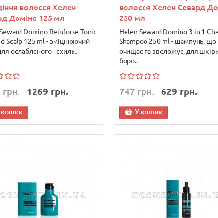
діння волосся Хелен
волосся Хелен Севард До
рд Доміно 125 мл
250 мл
Seward Domino Reinforse Tonic
Helen Seward Domino 3 in 1 Cha
nd Scalp 125 ml - зміцнюючий
Shampoo 250 ml - шампунь, що
для ослабленого і схиль..
очищає та зволожує, для шкіри
боро..
 грн.
1269 грн.
747 грн.
629 грн.
 кошик
У кошик