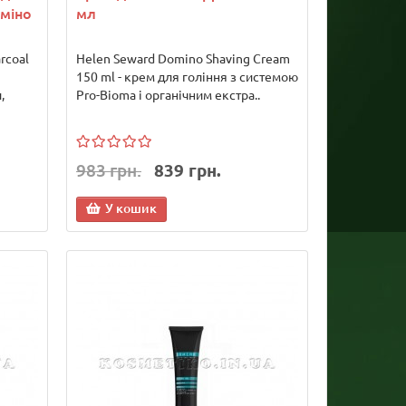
міно
мл
rcoal
Helen Seward Domino Shaving Cream
150 ml - крем для гоління з системою
,
Pro-Bioma і органічним екстра..
983 грн.
839 грн.
У кошик