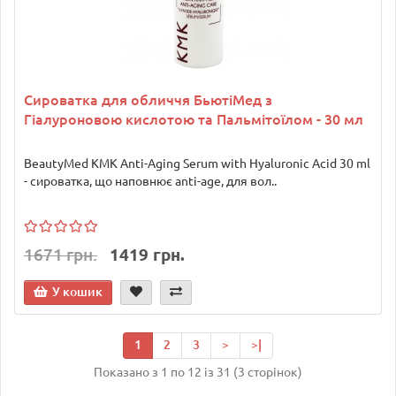
Сироватка для обличчя БьютіМед з
Гіалуроновою кислотою та Пальмітоїлом - 30 мл
BeautyMed KMK Anti-Aging Serum with Hyaluronic Acid 30 ml
- сироватка, що наповнює anti-age, для вол..
1671 грн.
1419 грн.
У кошик
1
2
3
>
>|
Показано з 1 по 12 із 31 (3 сторінок)