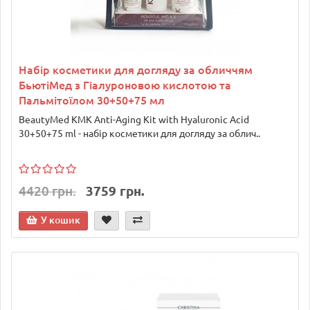
Набір косметики для догляду за обличчям
БьютіМед з Гіалуроновою кислотою та
Пальмітоїлом 30+50+75 мл
BeautyMed KMK Anti-Aging Kit with Hyaluronic Acid
30+50+75 ml - набір косметики для догляду за облич..
4420 грн.
3759 грн.
У кошик