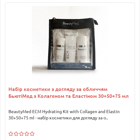
Набір косметики з догляду за обличчям
БьютіМед з Колагеном та Еластіном 30+50+75 мл
BeautyMed ECM Hydrating Kit with Collagen and Elastin
30+50+75 ml - набір косметики для догляду за о..