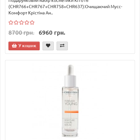
Подарунковий набір косметики KIT016
(CHR766+CHR767+CHR758+CHR637):Очищаючий Мусс-
Комфорт Крістіна Ан..
8700 грн.
6960 грн.
У кошик