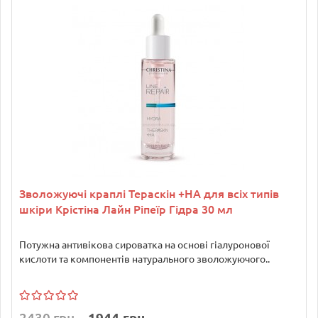
Зволожуючі краплі Тераскін +HA для всіх типів
шкіри Крістіна Лайн Ріпеїр Гідра 30 мл
Потужна антивікова сироватка на основі гіалуронової
кислоти та компонентів натурального зволожуючого..