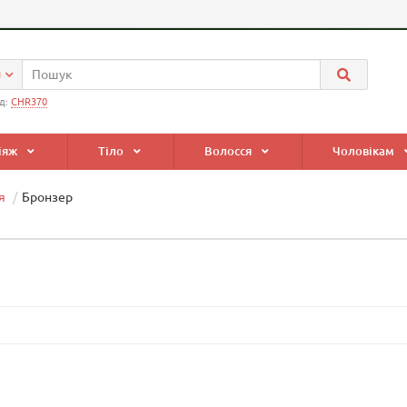
и
д:
CHR370
іяж
Тіло
Волосся
Чоловікам
я
Бронзер