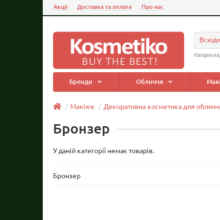
Акції
Доставка та оплата
Про нас
Всюд
Наприкла
Бренди
Обличчя
Мак
Макіяж
Декоративна косметика для обличч
Бронзер
У даній категорії немає товарів.
Бронзер