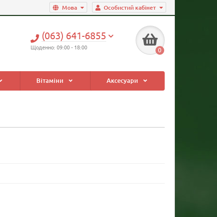
Мова
Особистий кабінет
(063) 641-6855
Щоденно: 09:00 - 18:00
0
Вітаміни
Аксесуари