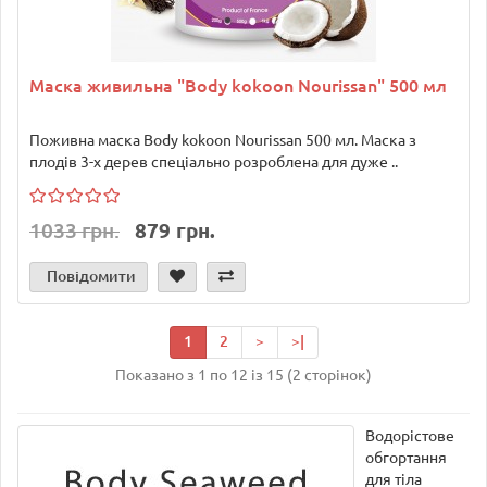
Маска живильна "Body kokoon Nourissan" 500 мл
Поживна маска Body kokoon Nourissan 500 мл. Маска з
плодів 3-х дерев спеціально розроблена для дуже ..
1033 грн.
879 грн.
Повідомити
1
2
>
>|
Показано з 1 по 12 із 15 (2 сторінок)
Водорістове
обгортання
для тіла