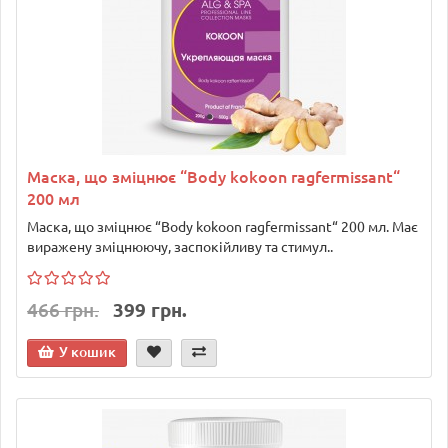
Маска, що зміцнює “Body kokoon ragfermissant“
200 мл
Маска, що зміцнює “Body kokoon ragfermissant“ 200 мл. Має
виражену зміцнюючу, заспокійливу та стимул..
466 грн.
399 грн.
У кошик