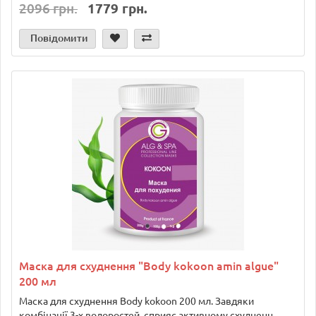
2096 грн.
1779 грн.
Повідомити
Маска для схуднення "Body kokoon amin algue"
200 мл
Маска для схуднення Body kokoon 200 мл. Завдяки
комбінації 3-х водоростей, сприяє активному схудненн..