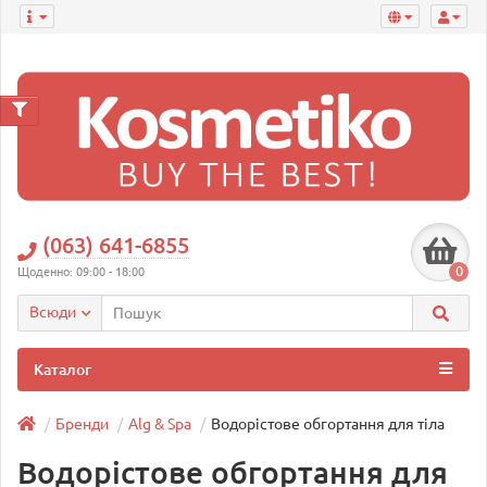
(063) 641-6855
0
Щоденно: 09:00 - 18:00
Всюди
Каталог
Бренди
Alg & Spa
Водорістове обгортання для тіла
Водорістове обгортання для