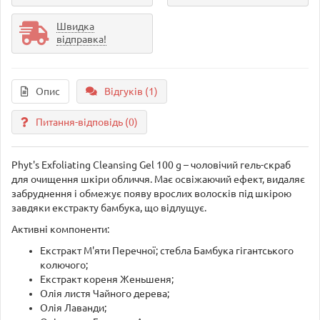
Швидка
відправка!
Опис
Відгуків (1)
Питання-відповідь
(0)
Phyt's Exfoliating Cleansing Gel 100 g – чоловічий гель-скраб
для очищення шкіри обличчя. Має освіжаючий ефект, видаляє
забруднення і обмежує появу врослих волосків під шкірою
завдяки екстракту бамбука, що відлущує.
Активні компоненти:
Екстракт М'яти Перечної; стебла Бамбука гігантського
колючого;
Екстракт кореня Женьшеня;
Олія листя Чайного дерева;
Олія Лаванди;