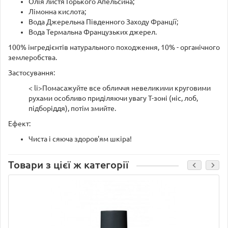
Олія листя Горького Апельсина;
Лімонна кислота;
Вода Джерельна Південного Заходу Франції;
Вода Термальна Французьких джерел.
100% інгредієнтів натурального походження, 10% - органічного
землеробства.
Застосування:
< li>Помасажуйте все обличчя невеликими круговими
рухами особливо приділяючи увагу Т-зоні (ніс, лоб,
підборіддя), потім змийте.
Ефект:
Чиста і сяюча здоров'ям шкіра!
Товари з цієї ж категорії