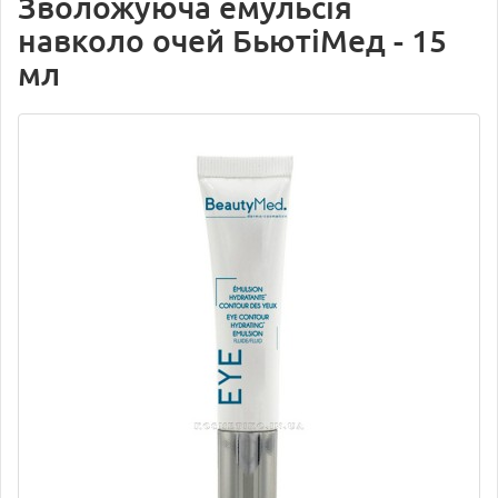
Зволожуюча емульсія
навколо очей БьютіМед - 15
мл