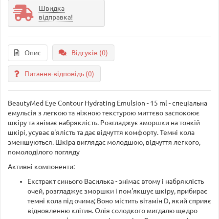
Швидка
відправка!
Опис
Відгуків (0)
Питання-відповідь
(0)
BeautyMed Eye Contour Hydrating Emulsion - 15 ml - спеціальна
емульсія з легкою та ніжною текстурою миттєво заспокоює
шкіру та знімає набряклість. Розгладжує зморшки на тонкій
шкірі, усуває в'ялість та дає відчуття комфорту. Темні кола
зменшуються. Шкіра виглядає молодшою, відчуття легкого,
помолоділого погляду
Активні компоненти:
Екстракт синього Василька - знімає втому і набряклість
очей, розгладжує зморшки і пом'якшує шкіру, прибирає
темні кола під очима; Воно містить вітамін D, який сприяє
відновленню клітин. Олія солодкого мигдалю щедро