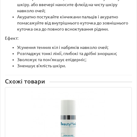
шкіру. або ввечері наносите флюїд на чисту шкіру
навколо очей;
Акуратно постукайте кінчиками пальців і акуратно
помасажуйте від внутрішнього куточка до зовнішнього
куточка ока до повного всмоктування рідини.
Ефект:
Усунення темних кіл і набряків навколо очей;
Розгладжує тонкі лінії, глибокі та дрібні зморшки;
Зволожує та пом'якшує епідерміс;
Зменшує в'ялість шкіри.
Схожі товари