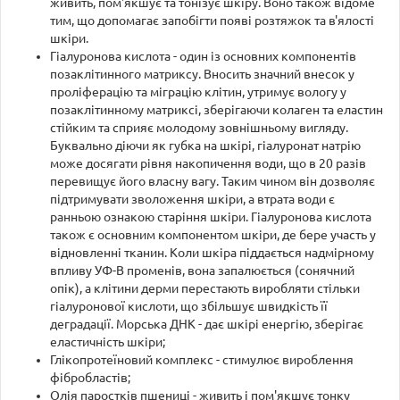
живить, пом'якшує та тонізує шкіру. Воно також відоме
тим, що допомагає запобігти появі розтяжок та в'ялості
шкіри.
Гіалуронова кислота - один із основних компонентів
позаклітинного матриксу. Вносить значний внесок у
проліферацію та міграцію клітин, утримує вологу у
позаклітинному матриксі, зберігаючи колаген та еластин
стійким та сприяє молодому зовнішньому вигляду.
Буквально діючи як губка на шкірі, гіалуронат натрію
може досягати рівня накопичення води, що в 20 разів
перевищує його власну вагу. Таким чином він дозволяє
підтримувати зволоження шкіри, а втрата води є
ранньою ознакою старіння шкіри. Гіалуронова кислота
також є основним компонентом шкіри, де бере участь у
відновленні тканин. Коли шкіра піддається надмірному
впливу УФ-В променів, вона запалюється (сонячний
опік), а клітини дерми перестають виробляти стільки
гіалуронової кислоти, що збільшує швидкість її
деградації. Морська ДНК - дає шкірі енергію, зберігає
еластичність шкіри;
Глікопротеїновий комплекс - стимулює вироблення
фібробластів;
Олія паростків пшениці - живить і пом'якшує тонку