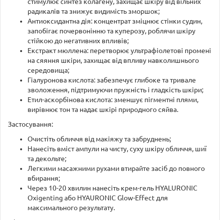
стимулює синтез колагену, захищає шкіру від вільних
радикалів та знижує видимість зморшок;
Антиоксидантна дія: концентрат зміцнює стінки судин,
запобігає почервонінню та куперозу, роблячи шкіру
стійкою до негативних впливів;
Екстракт мюллена: перетворює ультрафіолетові промені
на сяяння шкіри, захищає від впливу навколишнього
середовища;
Гіалуронова кислота: забезпечує глибоке та тривале
зволоження, підтримуючи пружність і гладкість шкіри;
Етил-аскорбінова кислота: зменшує пігментні плями,
вирівнює тон та надає шкірі природного сяйва.
Застосування:
Очистіть обличчя від макіяжу та забруднень;
Нанесіть вміст ампули на чисту, суху шкіру обличчя, шиї
та декольте;
Легкими масажними рухами втирайте засіб до повного
вбирання;
Через 10-20 хвилин нанесіть крем-гель HYALURONIC
Oxigenting або HYAURONIC Glow-Effect для
максимального результату.