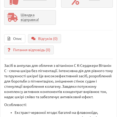
Швидка
відправка!
Опис
Відгуків (0)
Питання-відповідь
(0)
Засіб в ампулах для обличчя з вітаміном С К-Серджери Вітамін
С - сяюча шкіра без пігментації. Інтенсивна дія для рівного тону
та пружності шкіри! Це високоефективний засіб, розроблений
для боротьби з пігментацією, зміцнення стінок судин і
стимуляції вироблення колагену. Завдяки потужному
комплексу активних компонентів концентрат вирівнює тон,
надає шкірі сяйво та забезпечує антивіковий ефект.
Особливості:
Екстракт червоної ягоди: багатий на флавоноїди,