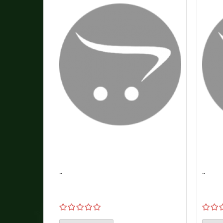
..
..