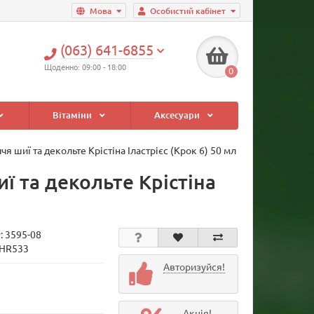
Мова
Особистий кабінет
(063) 641-6855
Щоденно: 09:00 - 18:00
0
Вітаміни
Аксесуари
я шиї та декольте Крістіна Іластрієс (Крок 6) 50 мл
ї та декольте Крістіна
у:
3595-08
CHR533
Авторизуйся!
Акція!