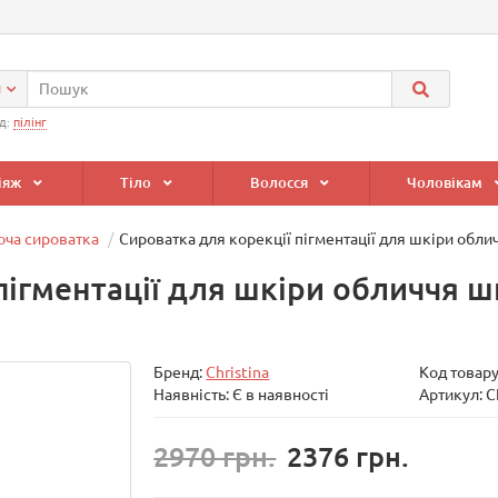
и
д:
пілінг
іяж
Тіло
Волосся
Чоловікам
юча сироватка
Сироватка для корекції пігментації для шкіри обличч
пігментації для шкіри обличчя ши
Бренд:
Christina
Код товар
Наявність: Є в наявності
Артикул: 
2970 грн.
2376 грн.