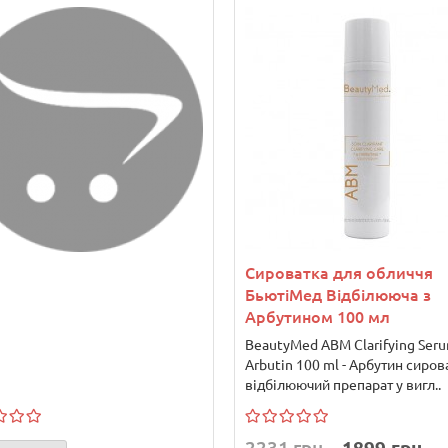
Сироватка для обличчя
БьютіМед Відбілююча з
Арбутином 100 мл
BeautyMed ABM Clarifying Seru
Arbutin 100 ml - Арбутин сирова
відбілюючий препарат у вигл..