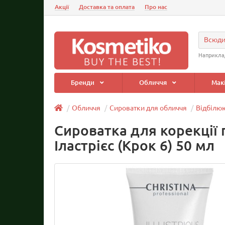
Акції
Доставка та оплата
Про нас
Всюд
Наприкла
Бренди
Обличчя
Мак
Обличчя
Сироватки для обличчя
Відбілю
Сироватка для корекції 
Іластрієс (Крок 6) 50 мл