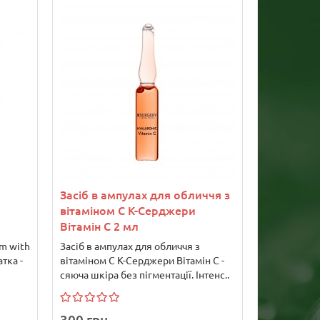
Засіб в ампулах для обличчя з
вітаміном С К-Серджери
Вітамін С 2 мл
m with
Засіб в ампулах для обличчя з
тка -
вітаміном С К-Серджери Вітамін С -
сяюча шкіра без пігментації. Інтенс..