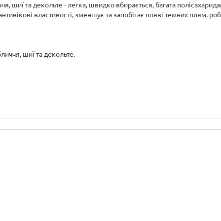
чя, шиї та декольте - легка, швидко вбирається, багата полісахарид
антивікові властивості, зменшує та запобігає появі темних плям, роб
личчя, шиї та декольте.