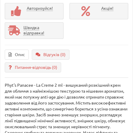
Авторизуйся!
Акція!
Швидка
відправка!
Опис
Відгуків (0)
Питання-відповідь
(0)
Phyt's Panacee - La Creme 2 ml - вишуканий розкішний крем
для обличчя з найніжнішою текстурою та нішевим ароматом,
який має потужну anti-age дію і дозволяє отримати справжнє
задоволення від його застосування. Містить високоефективні
активні компоненти, що синергічно борються з усіма ознаками
старіння шкіри. Засіб значно зменшує зморшки, розгладжує
лінії підвищеної мімічної активності, зміцнює шкіру, обмежує
окислювальний стрес та зменшує нерівності пігменту.
Скорочує глибину та довжину зморшок. Надає ліфтингу та