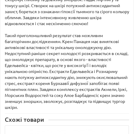
тонусу шкірі. Створює на шкірі потужний антиоксидантний
захист, бореться з ознаками гіпоксії тьмяного та сірого кольору
обличчя. Завдяки інтенсивному живленню шкіра
відновлюється і стає нескінченно сяючою!
Такий приголомшливий результат став можливим
багаторічним дослідженням. Крем Панацея має виняткові
антивікові властивості та унікальну омолоджуючу дію.
Недоступний раніше секрет молодості розкривається в складі,
що омолоджує препарату, в основі якого - властивості
Едельвейса - квітки, що росте у високогір'ї і володіє
унікальною опірністю. Екстракти Едельвейса і Розмарину
мають потужну антиоксидантну дію, знижують окислювальний
стрес, екстракт кореня Бурхаавії дифузної запобігає появі
пігментних плям. Завдяки комплексу екстрактів Акмели, Іржі,
Морських Водоростей та соку Алое Барбаденсіс крем значно
зменшує зморшки, зволожує, розгладжує та підвищує тургор
шкіри.
Схожі товари