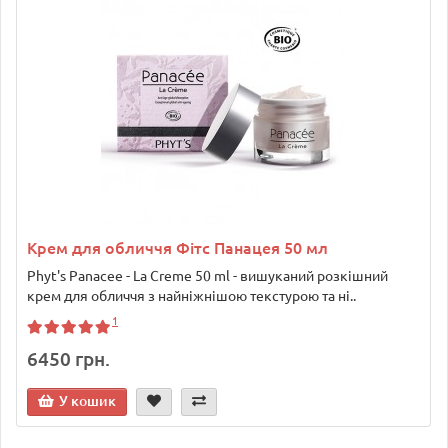
Крем для обличчя Фітс Панацея 50 мл
Phyt's Panacee - La Creme 50 ml - вишуканий розкішний
крем для обличчя з найніжнішою текстурою та ні..
1
6450 грн.
У кошик