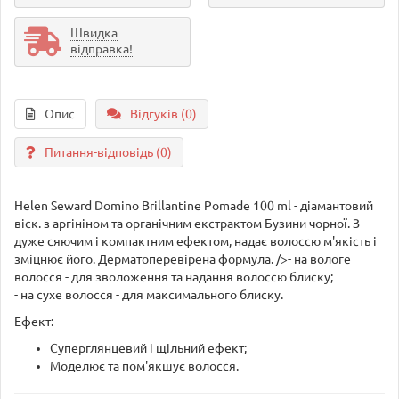
Швидка
відправка!
Опис
Відгуків (0)
Питання-відповідь
(0)
Helen Seward Domino Brillantine Pomade 100 ml - діамантовий
віск. з аргініном та органічним екстрактом Бузини чорної. З
дуже сяючим і компактним ефектом, надає волоссю м'якість і
зміцнює його. Дерматоперевірена формула. />- на вологе
волосся - для зволоження та надання волоссю блиску;
- на сухе волосся - для максимального блиску.
Ефект:
Суперглянцевий і щільний ефект;
Моделює та пом'якшує волосся.