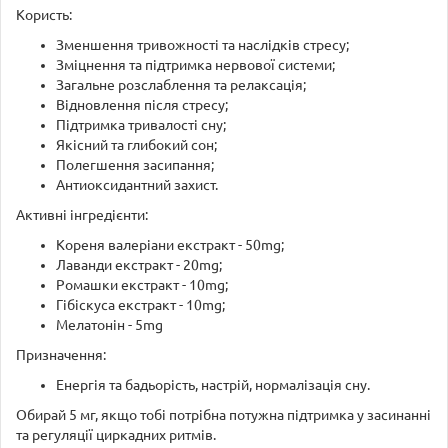
Користь:
Зменшення тривожності та наслідків стресу;
Зміцнення та підтримка нервової системи;
Загальне розслаблення та релаксація;
Відновлення після стресу;
Підтримка тривалості сну;
Якісний та глибокий сон;
Полегшення засипання;
Антиоксидантний захист.
Активні інгредієнти:
Кореня валеріани екстракт - 50mg;
Лаванди екстракт - 20mg;
Ромашки екстракт - 10mg;
Гібіскуса екстракт - 10mg;
Мелатонін - 5mg
Призначення:
Енергія та бадьорість, настрій, нормалізація сну.
Обирай 5 мг, якщо тобі потрібна потужна підтримка у засинанні
та регуляції циркадних ритмів.