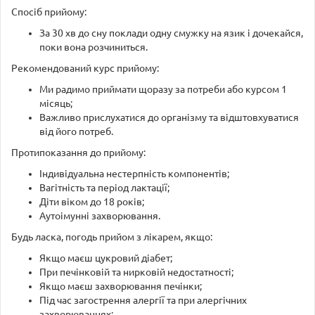
Спосіб прийому:
За 30 хв до сну поклади одну смужку на язик і дочекайся,
поки вона розчиниться.
Рекомендований курс прийому:
Ми радимо приймати щоразу за потреби або курсом 1
місяць;
Важливо прислухатися до організму та відштовхуватися
від його потреб.
Протипоказання до прийому:
Індивідуальна нестерпність компонентів;
Вагітність та період лактації;
Діти віком до 18 років;
Аутоімунні захворювання.
Будь ласка, погодь прийом з лікарем, якщо:
Якщо маєш цукровий діабет;
При печінковій та нирковій недостатності;
Якщо маєш захворювання печінки;
Під час загострення алергії та при алергічних
захворюваннях;