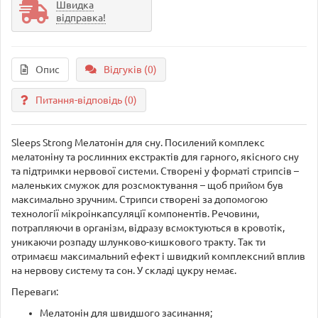
Швидка
відправка!
Опис
Відгуків (0)
Питання-відповідь
(0)
Sleeps Strong Мелатонін для сну. Посилений комплекс
мелатоніну та рослинних екстрактів для гарного, якісного сну
та підтримки нервової системи. Створені у форматі стрипсів –
маленьких смужок для розсмоктування – щоб прийом був
максимально зручним. Стрипси створені за допомогою
технології мікроінкапсуляції компонентів. Речовини,
потрапляючи в організм, відразу всмоктуються в кровотік,
уникаючи розпаду шлунково-кишкового тракту. Так ти
отримаєш максимальний ефект і швидкий комплексний вплив
на нервову систему та сон. У складі цукру немає.
Переваги:
Мелатонін для швидшого засинання;