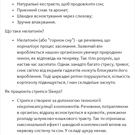
Натуральні екстракти, щоб продовжити сон;
Приємний смак та аромат;
Швидке всмоктування через слизову;
Зручне впакування.
Що таке мелатонін?
Мелатонін (або "гормон сну") - це речовина, що
нормалізує процес засинання. Зазвичай він
виробляється нашим організмом увечері природним
чином, як відповідь на темряву. Так тіло розуміє, що
настав час засипати. Однак занадто багато стресу, тривог,
синє світло від екранів гаджетів можуть блокувати його
вироблення. Тоді циркадні ритми порушуються, кількість
кортизолу підвищується, і нам складніше заснути.
Як працюють стрипси Sleeps?
Стрипси створені за допомогою технології
мікроінкапсуляції компонентів. Речовини, потрапляючи
в організм, відразу всмоктуються в кровотік, уникаючи
розпаду шлунково-кишкового тракту. Так ти отримаєш
максимальний ефект і швидкий комплексний вплив на
нервову систему та сон. У складі цукру немає.