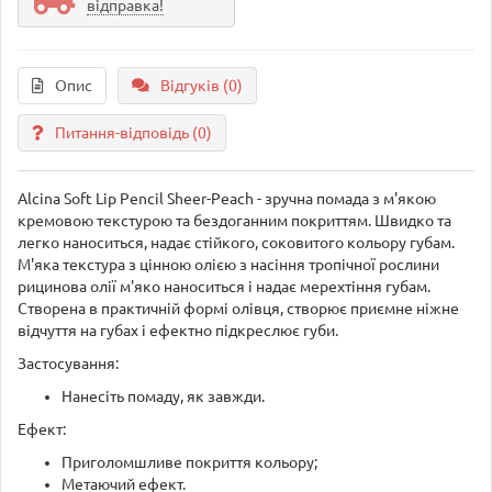
відправка!
Опис
Відгуків (0)
Питання-відповідь
(0)
Alcina Soft Lip Pencil Sheer-Peach - зручна помада з м'якою
кремовою текстурою та бездоганним покриттям. Швидко та
легко наноситься, надає стійкого, соковитого кольору губам.
М'яка текстура з цінною олією з насіння тропічної рослини
рицинова олії м'яко наноситься і надає мерехтіння губам.
Створена в практичній формі олівця, створює приємне ніжне
відчуття на губах і ефектно підкреслює губи.
Застосування:
Нанесіть помаду, як завжди.
Ефект:
Приголомшливе покриття кольору;
Метаючий ефект.