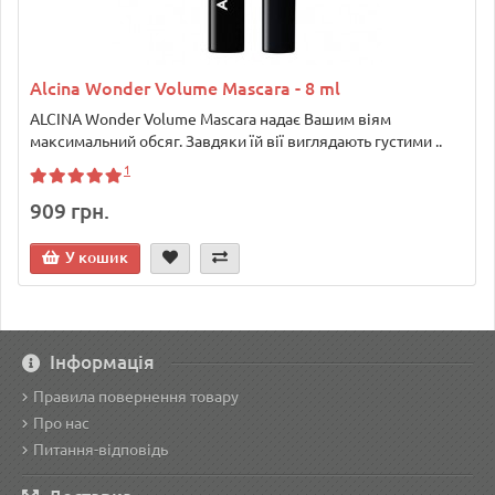
Alcina Wonder Volume Mascara - 8 ml
ALCINA Wonder Volume Mascara надає Вашим віям
максимальний обсяг. Завдяки їй вії виглядають густими ..
1
909 грн.
У кошик
Інформація
Правила повернення товару
Про нас
Питання-відповідь