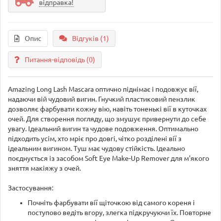
відправка!
Опис
Відгуків (1)
Питання-відповідь
(0)
Amazing Long Lash Mascara оптично піднімає і подовжує вії,
надаючи вій чудовий вигин. Гнучкий пластиковий пензлик
дозволяє фарбувати кожну вію, навіть тоненькі вії в куточках
очей. Для створення погляду, що змушує привернути до себе
увагу. Ідеальний вигин та чудове подовження. Оптимально
підходить усім, хто мріє про довгі, чітко розділені вії з
ідеальним вигином. Туш має чудову стійкість. Ідеально
поєднується із засобом Soft Eye Make-Up Remover для м'якого
зняття макіяжу з очей.
Застосування:
Почніть фарбувати вії щіточкою від самого кореня і
поступово ведіть вгору, злегка підкручуючи їх. Повторне