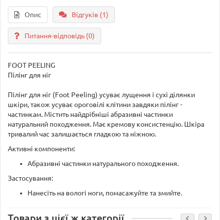
Опис
Відгуків (1)
Питання-відповідь
(0)
FOOT PEELING
Пілінг для ніг
Пілінг для ніг (Foot Peeling) усуває лущення і сухі ділянки
шкіри, також усуває ороговілі клітини завдяки пілінг -
частинкам. Містить найдрібніші абразивні частинки
натуральний походження. Має кремову консистенцію. Шкіра
тривалий час залишається гладкою та ніжною.
Активні компоненти:
Абразивні частинки натурального походження.
Застосування:
Нанесіть на вологі ноги, помасажуйте та змийте.
Товари з цієї ж категорії