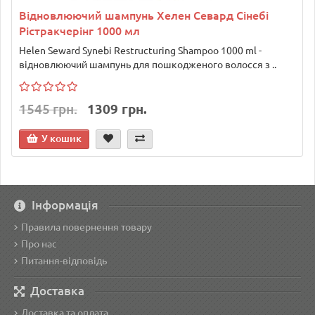
Відновлюючий шампунь Хелен Севард Сінебі
Рістракчерінг 1000 мл
Helen Seward Synebi Restructuring Shampoo 1000 ml -
відновлюючий шампунь для пошкодженого волосся з ..
1545 грн.
1309 грн.
У кошик
Інформація
Правила повернення товару
Про нас
Питання-відповідь
Доставка
Доставка та оплата