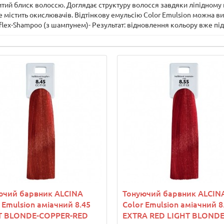
тий блиск волоссю. Доглядає структуру волосся завдяки ліпідному ко
 містить окислювачів. Відтінкову емульсію Color Emulsion можна вик
lex-Shampoo (з шампунем)- Результат: відновлення кольору вже під 
ючий барвник ALCINA
Тонуючий барвник ALCIN
 Emulsion аміачний 8.45
Color Emulsion аміачний 8
T BLONDE-COPPER-RED
EXTRA RED LIGHT BLOND