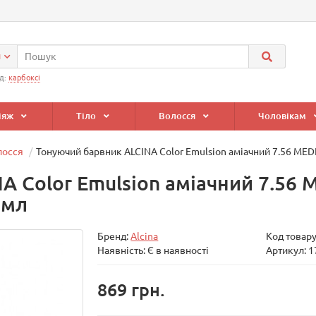
и
д:
карбоксі
іяж
Тіло
Волосся
Чоловікам
лосся
Тонуючий барвник ALCINA Color Emulsion аміачний 7.56 
A Color Emulsion аміачний 7.56
0мл
Бренд:
Alcina
Код товар
Наявність: Є в наявності
Артикул: 
869 грн.