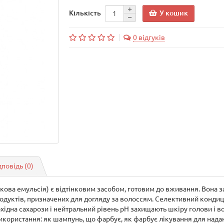
У кошик
Кількість
0 відгуків
дповідь
(0)
ва емульсія) є відтінковим засобом, готовим до вживання. Вона з
родуктів, призначених для догляду за волоссям. Селективний конд
хідна сахарози і нейтральний рівень рН захищають шкіру голови і во
використання: як шампунь, що фарбує, як фарбує лікування для нада