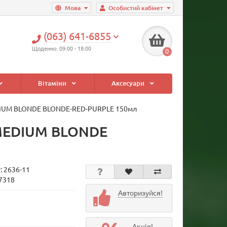
Мова
Особистий кабінет
(063) 641-6855
Щоденно: 09:00 - 18:00
0
Вітаміни
Аксесуари
MEDIUM BLONDE BLONDE-RED-PURPLE 150мл
 MEDIUM BLONDE
у:
2636-11
17318
Авторизуйся!
Акція!