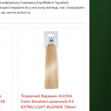
ефіцієнту Сквалана (Lipidfaktor Squalan).
ористовувати як у чистому вигляді, так і змішувати
час миття волосся.
A
Тонуючий барвник ALCINA
.55
Color Emulsion аміачний 9.0
E
EXTRA LIGHT BLONDE 150мл