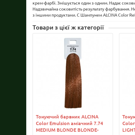
крем-фарбі. Змішується один з одним. Надає сокови
Надзвичайна соковитість результату фарбування. Не
з іншими продуктами. C Шампунем ALCINA Color Ref
Товари з цієї ж категорії
Тонуючий барвник ALCINA
Тону
Color Emulsion аміачний 7.74
Color
MEDIUM BLONDE BLONDE-
LIGH