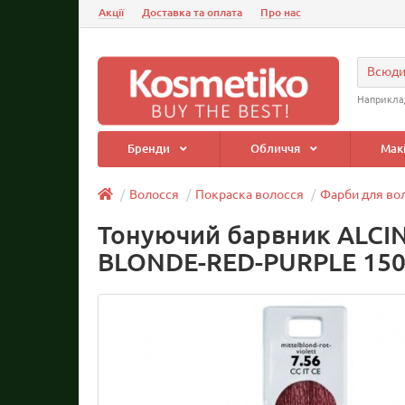
Акції
Доставка та оплата
Про нас
Всюд
Наприкла
Бренди
Обличчя
Мак
Волосся
Покраска волосся
Фарби для во
Тонуючий барвник ALCIN
BLONDE-RED-PURPLE 15