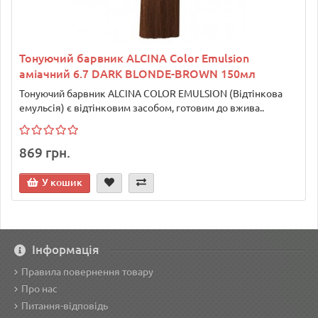
Тонуючий барвник ALCINA Color Emulsion
аміачний 6.7 DARK BLONDE-BROWN 150мл
Тонуючий барвник ALCINA COLOR EMULSION (Відтінкова
емульсія) є відтінковим засобом, готовим до вжива..
869 грн.
У кошик
Інформація
Правила повернення товару
Про нас
Питання-відповідь