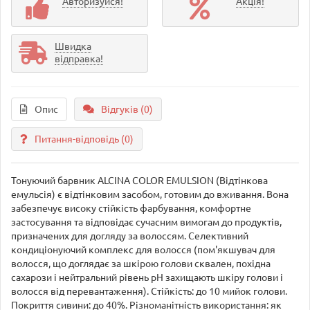
Авторизуйся!
Акція!
Швидка
відправка!
Опис
Відгуків (0)
Питання-відповідь
(0)
Тонуючий барвник ALCINA COLOR EMULSION (Відтінкова
емульсія) є відтінковим засобом, готовим до вживання. Вона
забезпечує високу стійкість фарбування, комфортне
застосування та відповідає сучасним вимогам до продуктів,
призначених для догляду за волоссям. Селективний
кондиціонуючий комплекс для волосся (пом'якшувач для
волосся, що доглядає за шкірою голови сквален, похідна
сахарози і нейтральний рівень рН захищають шкіру голови і
волосся від перевантаження). Стійкість: до 10 мийок голови.
Покриття сивини: до 40%. Різноманітність використання: як