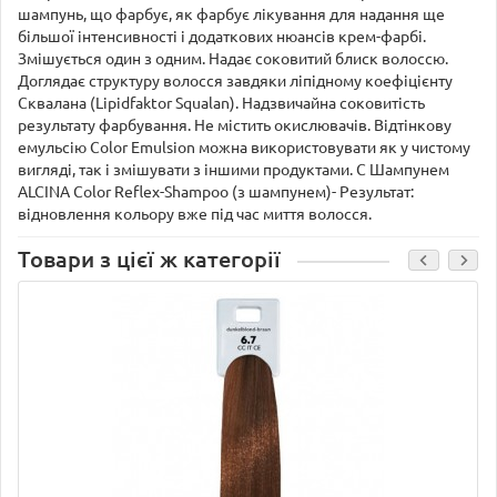
шампунь, що фарбує, як фарбує лікування для надання ще
більшої інтенсивності і додаткових нюансів крем-фарбі.
Змішується один з одним. Надає соковитий блиск волоссю.
Доглядає структуру волосся завдяки ліпідному коефіцієнту
Сквалана (Lipidfaktor Squalan). Надзвичайна соковитість
результату фарбування. Не містить окислювачів. Відтінкову
емульсію Color Emulsion можна використовувати як у чистому
вигляді, так і змішувати з іншими продуктами. C Шампунем
ALCINA Color Reflex-Shampoo (з шампунем)- Результат:
відновлення кольору вже під час миття волосся.
Товари з цієї ж категорії