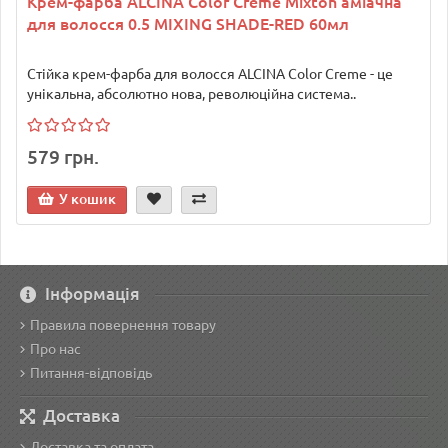
Крем-фарба ALCINA Color Creme Mixton аміачна
для волосся 0.5 MIXING SHADE-RED 60мл
Стійка крем-фарба для волосся ALCINA Color Creme - це
унікальна, абсолютно нова, революційна система..
579 грн.
У кошик
Інформація
Правила повернення товару
Про нас
Питання-відповідь
Доставка
Доставка та оплата