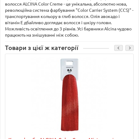
волосся ALCINA Color Creme - це унікальна, абсолютно нова,
революційна система фарбування "Color Carrier System (CCS)" -
транспортування кольору в глиб волосся. Олія авокадо і
вітамін Е дбайливо доглядає волосся і шкіру голови.
Можливість освітлення до 3 рівнів. Усі барвники Alcina чудово
працюють на змішуванні між собою.
Товари з цієї ж категорії