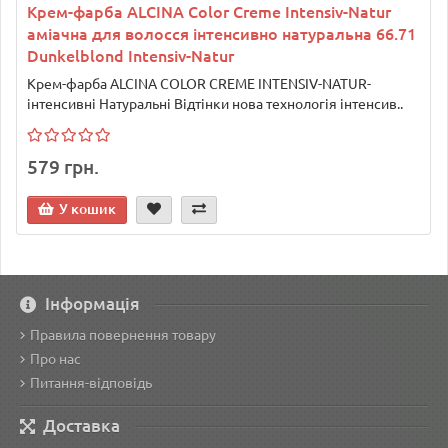
Крем-фарба ALCINA Color Creme Intensiv-Natur
аміачна для волосся інтенсивно натуральна 66.71
Dunkelblond Intensiv-Natur
Крем-фарба ALCINA COLOR CREME INTENSIV-NATUR-
інтенсивні Натуральні Відтінки нова технологія інтенсив..
579 грн.
У кошик
Інформація
Правила повернення товару
Про нас
Питання-відповідь
Доставка