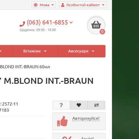
Мова
Особистий кабінет
(063) 641-6855
Щоденно: 09:00 - 18:00
0
Вітаміни
Аксесуари
M.BLOND INT.-BRAUN 60мл
77 M.BLOND INT.-BRAUN
у:
2572-11
17183
Авторизуйся!
Акція!