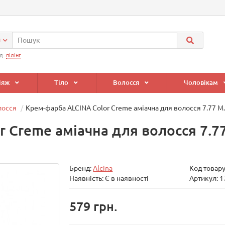
и
д:
пілінг
іяж
Тіло
Волосся
Чоловікам
лосся
Крем-фарба ALCINA Color Creme аміачна для волосся 7.77 
r Creme аміачна для волосся 7.
Бренд:
Alcina
Код товар
Наявність: Є в наявності
Артикул: 
579 грн.