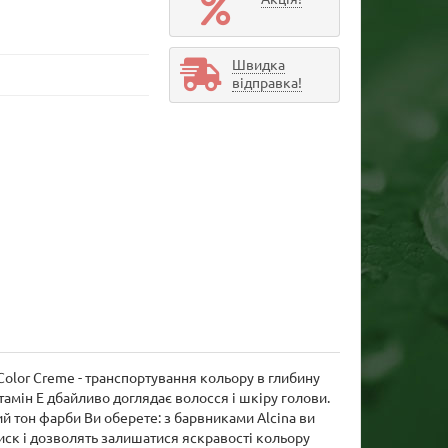
Швидка
відправка!
Color Creme - транспортування кольору в глибину
амін Е дбайливо доглядає волосся і шкіру голови.
ий тон фарби Ви оберете: з барвниками Alcina ви
иск і дозволять залишатися яскравості кольору