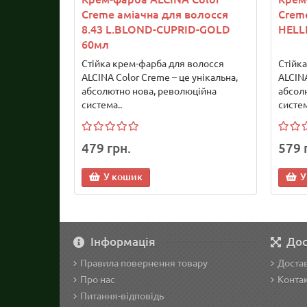
Creme аміачна для волосся
Creme
8.43 L.BLOND-CUPRID-GOLD
HELL
60мл
Стійка крем-фарба для волосся
Стійк
ALCINA Color Creme – це унікальна,
ALCINA
абсолютно нова, революційна
абсол
система..
систем
479 грн.
579 
У кошик
У
Інформація
Дос
Правила повернення товару
Достав
Про нас
Конта
Питання-відповідь