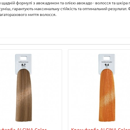
и щадній формулі з авокадином та олією авокадо - волосся та шкіра
уміш, гарантують максимальну стійкість та оптимальний результат. Ф
 багаторазового миття волосся.
-фарба ALCINA Color
Крем-фарба ALCINA Color