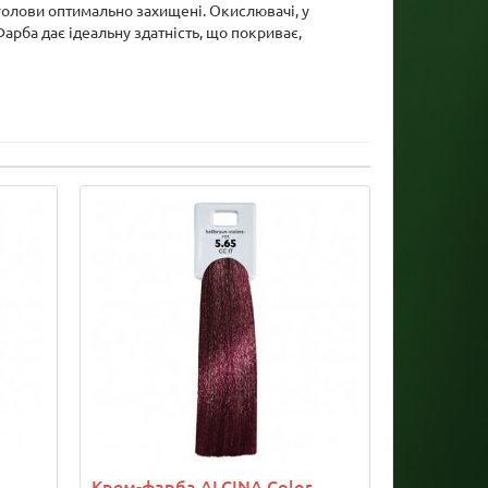
 голови оптимально захищені. Окислювачі, у
арба дає ідеальну здатність, що покриває,
Крем-фарба ALCINA Color