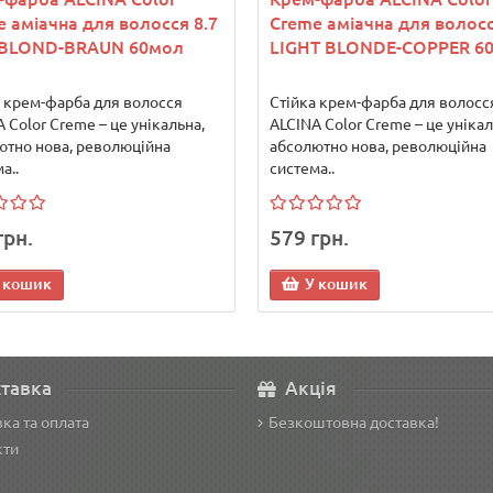
 аміачна для волосся 8.7
Creme аміачна для волосс
BLOND-BRAUN 60мол
LIGHT BLONDE-COPPER 6
а крем-фарба для волосся
Стійка крем-фарба для волосс
 Color Creme – це унікальна,
ALCINA Color Creme – це унікал
ютно нова, революційна
абсолютно нова, революційна
а..
система..
грн.
579 грн.
 кошик
У кошик
тавка
Акція
ка та оплата
Безкоштовна доставка!
кти