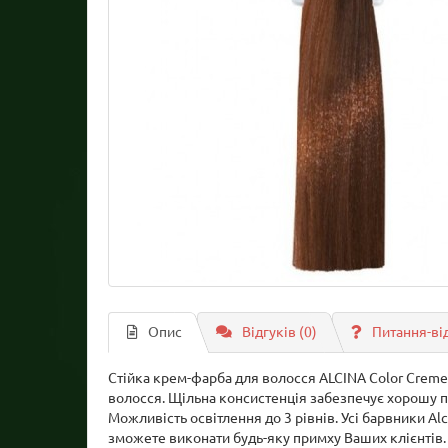
Опис
Відгуків (0)
Питання-ві
Стійка крем-фарба для волосся ALCINA Color Creme 
волосся. Щільна консистенція забезпечує хорошу по
Можливість освітлення до 3 рівнів. Усі барвники A
зможете виконати будь-яку примху Ваших клієнтів. 