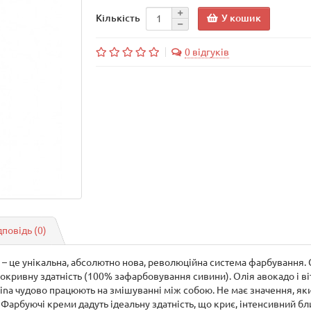
У кошик
Кількість
0 відгуків
дповідь
(0)
– це унікальна, абсолютно нова, революційна система фарбування. 
кривну здатність (100% зафарбовування сивини). Олія авокадо і віт
lcina чудово працюють на змішуванні між собою. Не має значення, як
Фарбуючі креми дадуть ідеальну здатність, що криє, інтенсивний бл