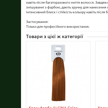
навіть після багаторазового миття волосся. Завдяк
змішуванні з фарбою, дають зручну для нанесення с
інтенсивний блиск і стійкість кольору навіть після
Застосування:
Тільки для професійного використання.
Товари з цієї ж категорії
Крем-фарба ALCINA Color
Крем