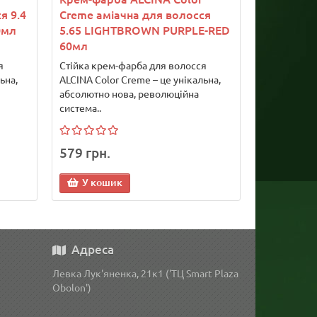
я 9.4
Creme аміачна для волосся
0мл
5.65 LIGHTBROWN PURPLE-RED
60мл
я
Стійка крем-фарба для волосся
ьна,
ALCINA Color Creme – це унікальна,
абсолютно нова, революційна
система..
579 грн.
У кошик
Адреса
Левка Лук'яненка, 21к1 ('ТЦ Smart Plaza
Obolon')