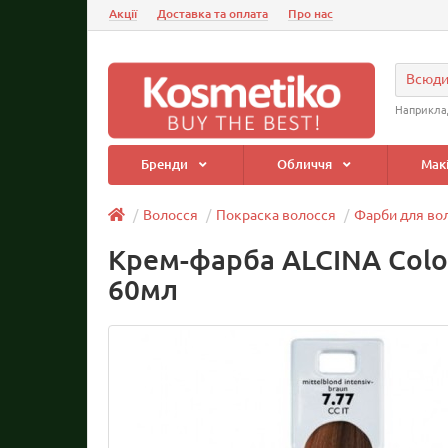
Акції
Доставка та оплата
Про нас
Всюд
Наприкла
Бренди
Обличчя
Мак
Волосся
Покраска волосся
Фарби для во
Крем-фарба ALCINA Colo
60мл