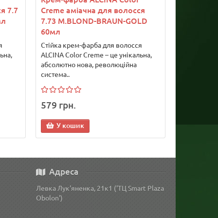
я 7.7
Creme аміачна для волосся
мл
7.73 M.BLOND-BRAUN-GOLD
60мл
я
Стійка крем-фарба для волосся
ьна,
ALCINA Color Creme – це унікальна,
абсолютно нова, революційна
система..
579 грн.
У кошик
Адреса
Левка Лук'яненка, 21к1 ('ТЦ Smart Plaza
Obolon')