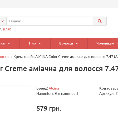
и
д:
пілінг
іяж
Тіло
Волосся
Чоловікам
лосся
Крем-фарба ALCINA Color Creme аміачна для волосся 7.47
r Creme аміачна для волосся 7.
Бренд:
Alcina
Код товар
Наявність: Є в наявності
Артикул: 
579 грн.