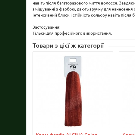
навіть після багаторазового миття волосся. Завдяк
змішуванні з фарбою, дають зручну для нанесення с
інтенсивний блиск і стійкість кольору навіть після
Застосування:
Тільки для професійного використання.
Товари з цієї ж категорії
Крем-фарба ALCINA Color
Крем