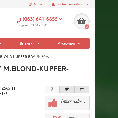
Мова
Особистий кабінет
(063) 641-6855
Щоденно: 09:00 - 18:00
0
Вітаміни
Аксесуари
 M.BLOND-KUPFER-BRAUN 60мл
47 M.BLOND-KUPFER-
у:
2565-11
17176
Авторизуйся!
Акція!