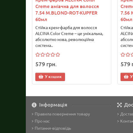
Creme аміачна для волосся
Crem
7.54 M.BLOND-ROT-KUPFER
7.56
60мл
60мл
Стійка крем-фарба для волосся
Стійк
ALCINA Color Creme – це унікальна,
ALCINA
абсолютно нова, революційна
абсол
система..
систем
579 грн.
579 
У кошик
У
Інформація
Дос
Правила повернення товару
Достав
Про нас
Конта
Питання-відповідь