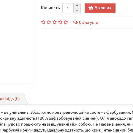
У кошик
Кількість
0 відгуків
дповідь
(0)
– це унікальна, абсолютно нова, революційна система фарбування. 
кривну здатність (100% зафарбовування сивини). Олія авокадо і віт
lcina чудово працюють на змішуванні між собою. Не має значення, як
Фарбуючі креми дадуть ідеальну здатність, що криє, інтенсивний бл