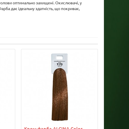
 голови оптимально захищені. Окислювачі, у
арба дає ідеальну здатність, що покриває,
Крем-фарба ALCINA Color