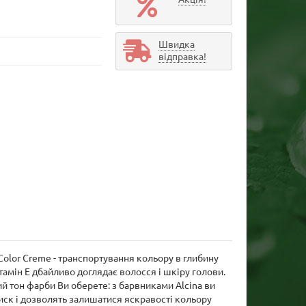
Швидка
відправка!
Color Creme - транспортування кольору в глибину
амін Е дбайливо доглядає волосся і шкіру голови.
ий тон фарби Ви оберете: з барвниками Alcina ви
иск і дозволять залишатися яскравості кольору