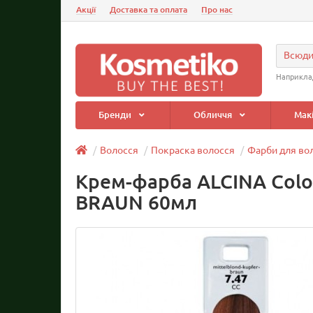
Акції
Доставка та оплата
Про нас
Всюд
Наприкла
Бренди
Обличчя
Мак
Волосся
Покраска волосся
Фарби для во
Крем-фарба ALCINA Colo
BRAUN 60мл