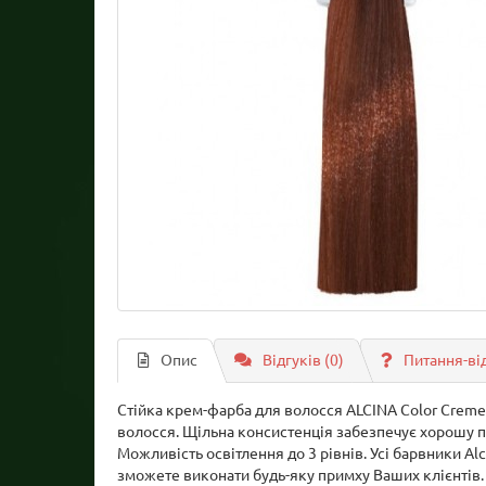
Опис
Відгуків (0)
Питання-ві
Стійка крем-фарба для волосся ALCINA Color Creme 
волосся. Щільна консистенція забезпечує хорошу по
Можливість освітлення до 3 рівнів. Усі барвники A
зможете виконати будь-яку примху Ваших клієнтів. 