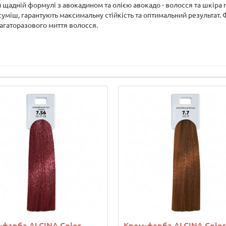
и щадній формулі з авокадином та олією авокадо - волосся та шкіра
уміш, гарантують максимальну стійкість та оптимальний результат. Ф
 багаторазового миття волосся.
-фарба ALCINA Color
Крем-фарба ALCINA Color