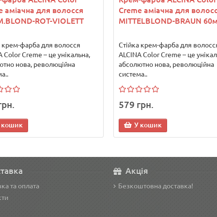
e аміачна для волосся
Creme аміачна для волосс
 M.BLOND-ROT-VIOLETT
MITTELBLOND-BRAUN 60
а крем-фарба для волосся
Стійка крем-фарба для волосс
 Color Creme – це унікальна,
ALCINA Color Creme – це унікал
ютно нова, революційна
абсолютно нова, революційна
а..
система..
грн.
579 грн.
 кошик
У кошик
тавка
Акція
ка та оплата
Безкоштовна доставка!
кти