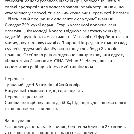
становить основу рогового шару шкіри, волосся та нігтів. У
складі препаратів для волосся заповнює мікротріщинки, що
утворилися у волоссі, тим самим усуваючи шорсткості. Колаген
– білок, який є основним елементом сполучної тканини.
Складає 70% сухої дерми. Старі колагенові волокна менш
еластичні, ніж молоді. Колаген відновлює структуру шкіри,
надає їй пружність та еластичність. У складі цієї фарби, колаген
має чудову зволожуючу дію. Природні інгредієнти (наприклад,
лучний сердечник). Фарбування тон-у-тон або до 2-х тонів
темніше. Особливо рекомендовано використовувати одразу
після хімічної завивки ALCINA "Volum 3". Нанесення за
допомогою гребінця кісточки або аплікатора.
Переваги:
Тривалий - до 4-6 тижнів стійкий колір;
Натуральні компоненти, що доглядають;
Переваги зростання;
Сивина - зафарбовування до 60%; Підходить для нормального
та пошкодженого волосся.
Застосування:
Час впливу: з теплом 15 хвилин; без тепла близько 25 хвилин;
Для жорсткого і пористого волосся час впливу