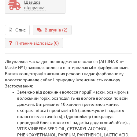
Швидка
відправка!
Опис
Відгуків (2)
Питання-відповідь
(0)
Лікувальна маска для пошкодженого волосся (ALCINA Kur-
Maske №1) захищає волосся в інтервалах між фарбуваннями.
Багата концентрація активних речовин надає фарбованому
волоссю тривале сяйво і природну інтенсивність кольору.
Застосування:
Залежно від довжини волосся порції маски, розміром з
волоський горіх, розподіліть на вологе волосся по всій
довжині. Витримайте 10 хвилин і ретельно змийте.
екстракт вівса і провітамін В5 (зволожують і надають
волоссю еластичність), гідрополімер (покращує
природний блиск волосся і надає їм додатковий об'єм). ,
VITIS VINIFERA SEED OIL, CETEARYL ALCOHOL,
PHENOXYETHANOL, PARFUM, PANTHENOL, LACTIC ACID,