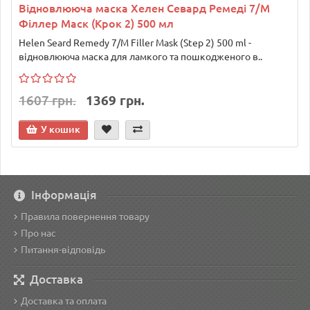
Відновлююча маска Хелен Севард Ремеді 7/M
Філлер Маск (Крок 2) 500 мл
Helen Seard Remedy 7/M Filler Mask (Step 2) 500 ml -
відновлююча маска для ламкого та пошкодженого в..
1607 грн.
1369 грн.
У кошик
Інформація
Правила повернення товару
Про нас
Питання-відповідь
Доставка
Доставка та оплата