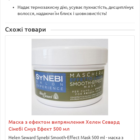
Надає термозахисну дію, усуває пухнастість, дисциплінує
волосся, надаючи їм блиск і шовковистість!
Схожі товари
Маска з ефектом випрямлення Хелен Севард
Сінебі Смуз Ефект 500 мл
Helen Seward Synebi Smooth-Effect Mask 500 ml - маска з