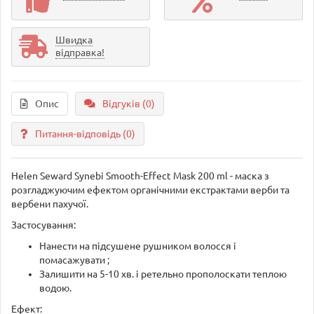
Швидка
відправка!
Опис
Відгуків (0)
Питання-відповідь
(0)
Helen Seward Synebi Smooth-Effect Mask 200 ml - маска з
розгладжуючим ефектом органічними екстрактами верби та
вербени пахучої.
Застосування:
Нанести на підсушене рушником волосся і
помасажувати ;
Залишити на 5-10 хв. і ретельно прополоскати теплою
водою.
Ефект: