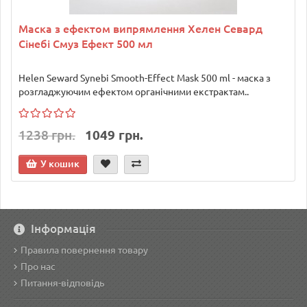
Маска з ефектом випрямлення Хелен Севард
Сінебі Смуз Ефект 500 мл
Helen Seward Synebi Smooth-Effect Mask 500 ml - маска з
розгладжуючим ефектом органічними екстрактам..
1238 грн.
1049 грн.
У кошик
Інформація
Правила повернення товару
Про нас
Питання-відповідь