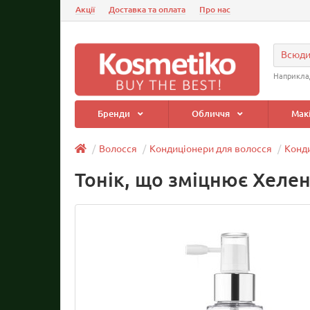
Акції
Доставка та оплата
Про нас
Всюд
Наприкла
Бренди
Обличчя
Мак
Волосся
Кондиціонери для волосся
Конди
Тонік, що зміцнює Хеле