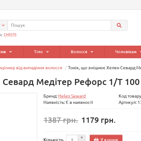
и
д:
CHR370
іяж
Тіло
Волосся
Чоловікам
ціонер від випадіння волосся
Тонік, що зміцнює Хелен Севард М
н Севард Медітер Рефорс 1/T 100
Бренд:
Helen Seward
Код товар
Наявність: Є в наявності
Артикул: 
1387 грн.
1179 грн.
У кошик
Кількість