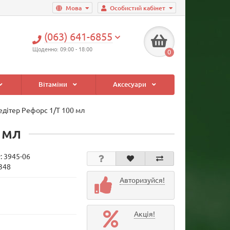
Мова
Особистий кабінет
(063) 641-6855
Щоденно: 09:00 - 18:00
0
Вітаміни
Аксесуари
едітер Рефорс 1/T 100 мл
 мл
у:
3945-06
1348
Авторизуйся!
Акція!