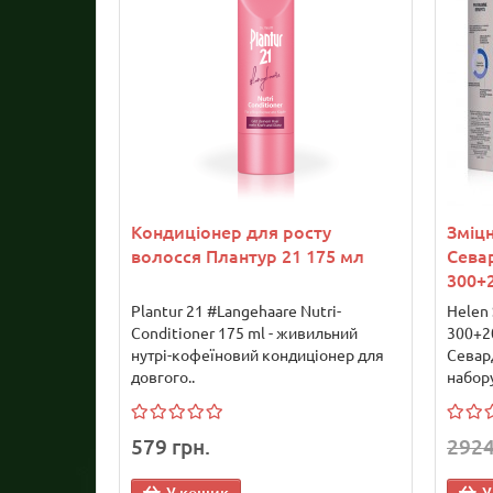
Кондиціонер для росту
Зміц
волосся Плантур 21 175 мл
Сева
300+
Plantur 21 #Langehaare Nutri-
Helen 
Conditioner 175 ml - живильний
300+20
нутрі-кофеїновий кондиціонер для
Севар
довгого..
набору
579 грн.
2924