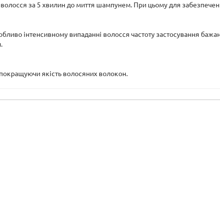
е волосся за 5 хвилин до миття шампунем. При цьому для забезпече
собливо інтенсивному випаданні волосся частоту застосування бажа
.
 покращуючи якість волосяних волокон.