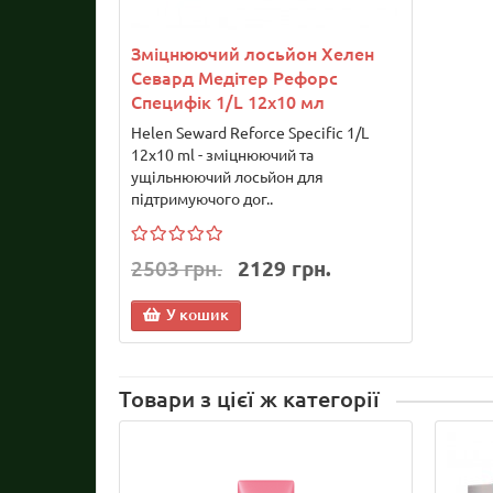
Зміцнюючий лосьйон Хелен
Севард Медітер Рефорс
Специфік 1/L 12х10 мл
Helen Seward Reforce Specific 1/L
12х10 ml - зміцнюючий та
ущільнюючий лосьйон для
підтримуючого дог..
2503 грн.
2129 грн.
У кошик
Товари з цієї ж категорії