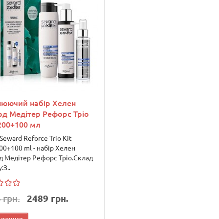
нюючий набір Хелен
рд Медітер Рефорс Тріо
200+100 мл
Seward Reforce Trio Kit
0+100 ml - набір Хелен
д Медітер Рефорс Тріо.Склад
:З..
 грн.
2489 грн.