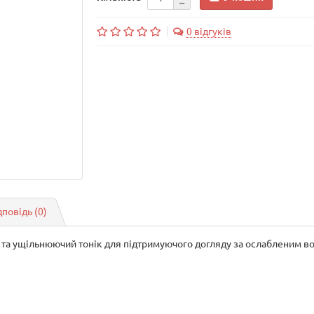
0 відгуків
дповідь
(0)
ий та ущільнюючий тонік для підтримуючого догляду за ослабленим 