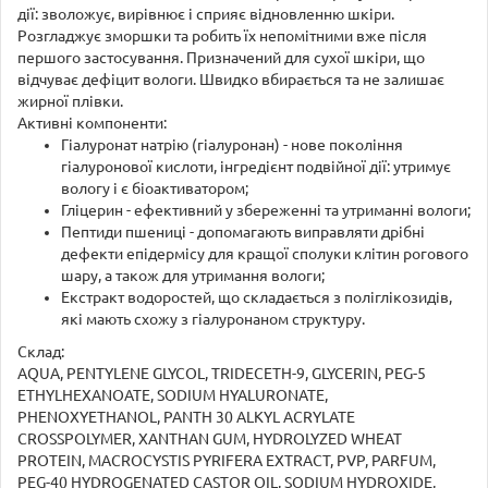
дії: зволожує, вирівнює і сприяє відновленню шкіри.
Розгладжує зморшки та робить їх непомітними вже після
першого застосування. Призначений для сухої шкіри, що
відчуває дефіцит вологи. Швидко вбирається та не залишає
жирної плівки.
Активні компоненти:
Гіалуронат натрію (гіалуронан) - нове покоління
гіалуронової кислоти, інгредієнт подвійної дії: утримує
вологу і є біоактиватором;
Гліцерин - ефективний у збереженні та утриманні вологи;
Пептиди пшениці - допомагають виправляти дрібні
дефекти епідермісу для кращої сполуки клітин рогового
шару, а також для утримання вологи;
Екстракт водоростей, що складається з поліглікозидів,
які мають схожу з гіалуронаном структуру.
Склад:
AQUA, PENTYLENE GLYCOL, TRIDECETH-9, GLYCERIN, PEG-5
ETHYLHEXANOATE, SODIUM HYALURONATE,
PHENOXYETHANOL, PANTH 30 ALKYL ACRYLATE
CROSSPOLYMER, XANTHAN GUM, HYDROLYZED WHEAT
PROTEIN, MACROCYSTIS PYRIFERA EXTRACT, PVP, PARFUM,
PEG-40 HYDROGENATED CASTOR OIL, SODIUM HYDROXIDE,