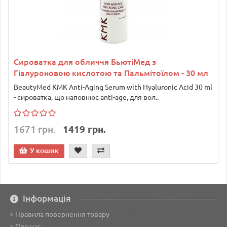
Сироватка для обличчя БьютіМед з
Гіалуроновою кислотою та Пальмітоїлом - 30 мл
BeautyMed KMK Anti-Aging Serum with Hyaluronic Acid 30 ml
- сироватка, що наповнює anti-age, для вол..
1671 грн.
1419 грн.
У кошик
Інформація
Правила повернення товару
Про нас