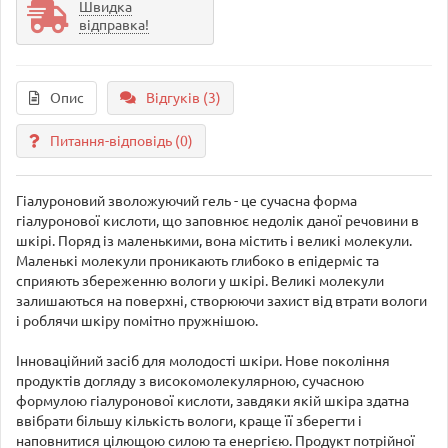
Швидка
відправка!
Опис
Відгуків (3)
Питання-відповідь
(0)
Гіалуроновий зволожуючий гель - це сучасна форма
гіалуронової кислоти, що заповнює недолік даної речовини в
шкірі. Поряд із маленькими, вона містить і великі молекули.
Маленькі молекули проникають глибоко в епідерміс та
сприяють збереженню вологи у шкірі. Великі молекули
залишаються на поверхні, створюючи захист від втрати вологи
і роблячи шкіру помітно пружнішою.
Інноваційний засіб для молодості шкіри. Нове покоління
продуктів догляду з високомолекулярною, сучасною
формулою гіалуронової кислоти, завдяки якій шкіра здатна
ввібрати більшу кількість вологи, краще її зберегти і
наповнитися цілющою силою та енергією. Продукт потрійної