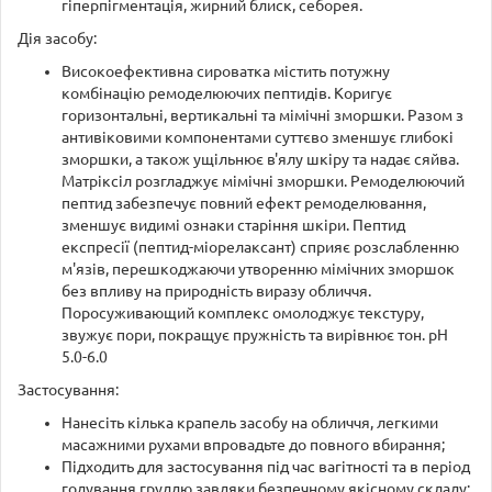
гіперпігментація, жирний блиск, себорея.
Дія засобу:
Високоефективна сироватка містить потужну
комбінацію ремоделюючих пептидів. Коригує
горизонтальні, вертикальні та мімічні зморшки. Разом з
антивіковими компонентами суттєво зменшує глибокі
зморшки, а також ущільнює в'ялу шкіру та надає сяйва.
Матріксіл розгладжує мімічні зморшки. Ремоделюючий
пептид забезпечує повний ефект ремоделювання,
зменшує видимі ознаки старіння шкіри. Пептид
експресії (пептид-міорелаксант) сприяє розслабленню
м'язів, перешкоджаючи утворенню мімічних зморшок
без впливу на природність виразу обличчя.
Поросуживающий комплекс омолоджує текстуру,
звужує пори, покращує пружність та вирівнює тон. pH
5.0-6.0
Застосування:
Нанесіть кілька крапель засобу на обличчя, легкими
масажними рухами впровадьте до повного вбирання;
Підходить для застосування під час вагітності та в період
годування груддю завдяки безпечному якісному складу;