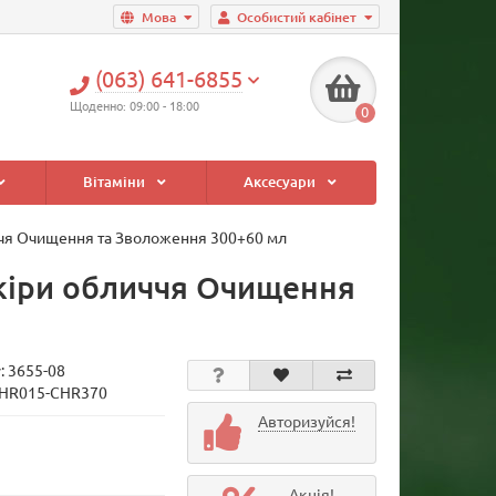
Мова
Особистий кабінет
(063) 641-6855
Щоденно: 09:00 - 18:00
0
Вітаміни
Аксесуари
иччя Очищення та Зволоження 300+60 мл
шкіри обличчя Очищення
у:
3655-08
CHR015-CHR370
Авторизуйся!
Акція!