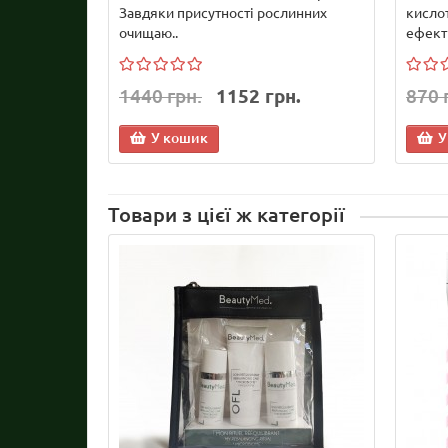
Завдяки присутності рослинних
кисло
очищаю..
ефекти
1440 грн.
1152 грн.
870 
У кошик
У
Товари з цієї ж категорії