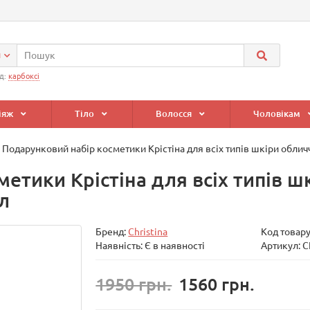
и
д:
карбоксі
іяж
Тіло
Волосся
Чоловікам
Подарунковий набір косметики Крістіна для всіх типів шкіри обл
метики Крістіна для всіх типів 
л
Бренд:
Christina
Код товар
Наявність: Є в наявності
Артикул: 
1950 грн.
1560 грн.