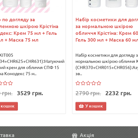
 по догляду за
Набір косметики для дог
лемною шкірою Крістіна
за нормальною шкірою
декс: Крем 75 мл + Гель
обличчя Крістіна: Крем 60
л + Маска 75 мл
Гель 300 мл + Маска 60 м
 KIT005
Набір косметики для догляду з
34+CHR625+CHR631):Матуючий
нормальною шкірою обличчя 
ний крем для обличчя СПФ 15
(CHR370+CHR015+CHR056):Аз
на Комодекс 75 м..
зв..
 грн.
3529 грн.
2790 грн.
2232 грн.
 кошик
У кошик
тавка
Акція