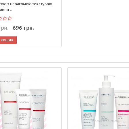
тою з невагомою текстурою
вно ..
грн.
696 грн.
 кошик