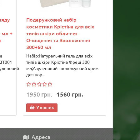
ляду
Подарунковий набір
косметики Крістіна для всіх
 мл +
типів шкіри обличчя
л
Очищення та Зволоження
300+60 мл
а
Набір:Натуральний гель для всіх
KIT001
типів шкіри Крістіна Фреш 300
уленовий
мл;Азуленовий зволожуючий крем
для нор..
1950 грн.
1560 грн.
У кошик
Адреса