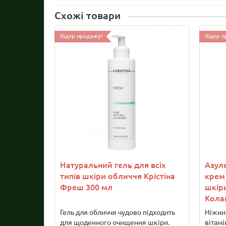
Схожі товари
Лідер продажу!
Лідер п
Натуральний гель для всіх
Азул
типів шкіри обличчя Крістіна
крем 
Фреш 300 мл
шкіри
Кола
Гель для обличчя чудово підходить
Ніжни
для щоденного очищення шкіри.
вітамі