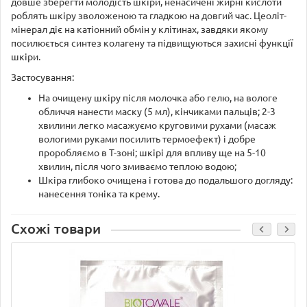
довше зберегти молодість шкіри, ненасичені жирні кислоти
роблять шкіру зволоженою та гладкою на довгий час. Цеоліт-
мінерал діє на катіонний обмін у клітинах, завдяки якому
посилюється синтез колагену та підвищуються захисні функції
шкіри.
Застосування:
На очищену шкіру після молочка або гелю, на вологе
обличчя нанести маску (5 мл), кінчиками пальців; 2-3
хвилини легко масажуємо круговими рухами (масаж
вологими руками посилить термоефект) і добре
проробляємо в Т-зоні; шкірі для впливу ще на 5-10
хвилин, після чого змиваємо теплою водою;
Шкіра глибоко очищена і готова до подальшого догляду:
нанесення тоніка та крему.
Схожі товари