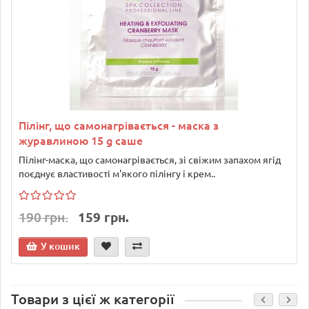
Пілінг, що самонагрівається - маска з
журавлиною 15 g саше
Пілінг-маска, що самонагрівається, зі свіжим запахом ягід
поєднує властивості м'якого пілінгу і крем..
190 грн.
159 грн.
У кошик
Товари з цієї ж категорії