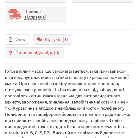
Швидка
відправка!
Опис
Відгуків (1)
Питання-відповідь
(0)
Готова пілінг-маска, що самонагрівається, зі свіжим запахом
ягід поєднує властивості м'якого пілінгу і кремової поживної
маски. При нанесенні на шкіру викликає приємне тепло,
стимулюючи кровообіг. Шкіра очищається від забруднень і
ороговілих клітин. Маска ідеальна для антиоксидантного
захисту, зволоження, живлення, запобігання віковим змінам,
т.к. Журавлина є ягодою з найбільшим вмістом поліфенолу.
Поліфеноли та токофероли борються з вільними радикалами,
що сприяють запобіганню передчасному старінню. В олію
виноградних кісточок входить безліч корисних елементів та
вітамінів (А, B, C, E, PP). Високий вміст вітаміну Е допомагає