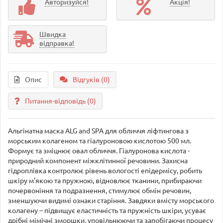
Авторизуйся!
Акція!
Швидка
відправка!
Опис
Відгуків (0)
Питання-відповідь
(0)
Альгінатна маска ALG and SPA для обличчя ліфтингова з
морським колагеном та гіалуроновою кислотою 500 мл.
Формує та зміцнює овал обличчя. Гіалуронова кислота -
природний компонент міжклітинної речовини. Захисна
гідроплівка контролює рівень вологості епідермісу, робить
шкіру м'якою та пружною, відновлює тканини, прибираючи
почервоніння та подразнення, стимулює обмін речовин,
зменшуючи видимі ознаки старіння. Завдяки вмісту морського
колагену – підвищує еластичність та пружність шкіри, усуває
дрібні мімічні зморшки, уповільнюючи та запобігаючи процесу