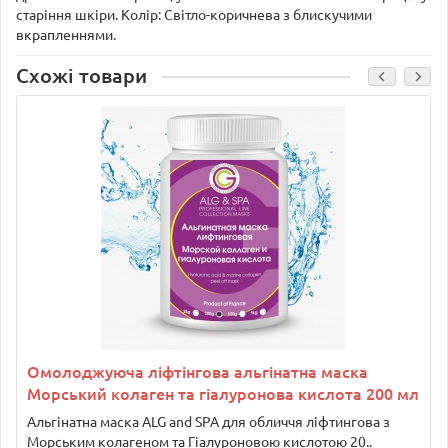
старіння шкіри. Колір: Світло-коричнева з блискучими
вкрапленнями.
Схожі товари
Омолоджуюча ліфтінгова альгінатна маска
Морський колаген та гіалуронова кислота 200 мл
Альгінатна маска ALG and SPA для обличчя ліфтингова з
Морським колагеном та Гіалуроновою кислотою 20..