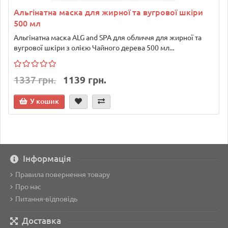
Альгінатна маска для жирної та вугрової шкіри
500 мл
Альгінатна маска ALG and SPA для обличчя для жирної та
вугрової шкіри з олією Чайного дерева 500 мл...
1337 грн.
1139 грн.
У кошик
Інформація
Правила повернення товару
Про нас
Питання-відповідь
Доставка