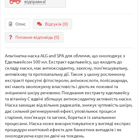
відправка!
Опис
Відгуків (0)
Питання-відповідь
(0)
Альгінатна маска ALG and SPA для обличчя, що омолоджує з
Едельвейсом 500 мл. Екстракт едельвейсу, що входить до
складу маски, має антиоксидантну, захисну, пом'якшувальну,
антивікову та протизапальну дії. Також у цьому рослинному
екстракті присутні фітостероли, амінокислоти, полісахариди,
які мають зволожуючу властивість і діють як поживні та
зміцнюючі шкіру речовини. Поєднання екстракту едельвейсу
та вітаміну С вдвічі збільшує антиоксидантну активність маски.
Маска захищає від вільних радикалів, знижує чутливість шкіри,
дає сильний регенеруючий ефект, уповільнює процеси
старіння, пом'якшує та загоює, бореться із запальними
процесами. Маска може використовуватися у вигляді експрес
процедури «миттєвий ефект» для банкетних випадків і як
омолоджуюча курсом двічі на тиждень.