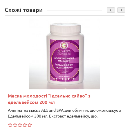
Схожі товари
Маска молодості "Ідеальне сяйво" з
едельвейсом 200 мл
Альгінатна маска ALG and SPA для обличчя, що омолоджує з
Едельвейсом 200 мл. Екстракт едельвейсу, що..