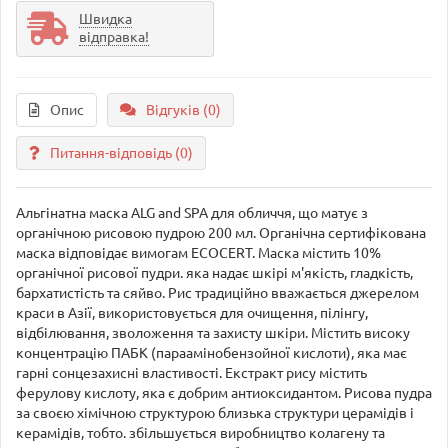
Швидка
відправка!
Опис
Відгуків (0)
Питання-відповідь
(0)
Альгінатна маска ALG and SPA для обличчя, що матує з
органічною рисовою пудрою 200 мл. Органічна сертифікована
маска відповідає вимогам ECOCERT. Маска містить 10%
органічної рисової пудри. яка надає шкірі м'якість, гладкість,
бархатистість та сяйво. Рис традиційно вважається джерелом
краси в Азії, використовується для очищення, пілінгу,
відбілювання, зволоження та захисту шкіри. Містить високу
концентрацію ПАБК (параамінобензойної кислоти), яка має
гарні сонцезахисні властивості. Екстракт рису містить
ферулову кислоту, яка є добрим антиоксидантом. Рисова пудра
за своєю хімічною структурою близька структури церамідів і
керамідів, тобто. збільшується виробництво колагену та