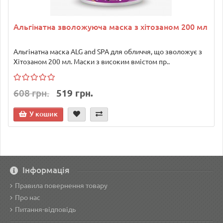
Альгінатна зволожуюча маска з хітозаном 200 мл
Альгінатна маска ALG and SPA для обличчя, що зволожує з
Хітозаном 200 мл. Маски з високим вмістом пр..
608 грн.
519 грн.
У кошик
Інформація
Правила повернення товару
Про нас
Питання-відповідь