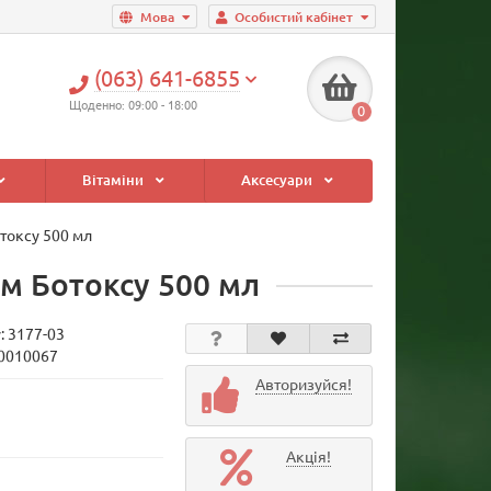
Мова
Особистий кабінет
(063) 641-6855
Щоденно: 09:00 - 18:00
0
Вітаміни
Аксесуари
отоксу 500 мл
ом Ботоксу 500 мл
у:
3177-03
10010067
Авторизуйся!
Акція!