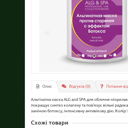
Опис
Відгуків (0)
Питання-ві
Альгінатна маска ALG and SPA для обличчя міорела
покращує синтез колагену та пов'язує вільні рад
заміною ботоксу, інтенсивну антивікову дію. Колір:
Схожі товари