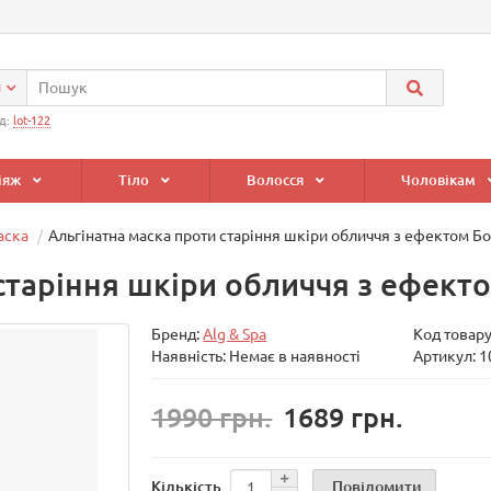
и
д:
lot-122
іяж
Тіло
Волосся
Чоловікам
аска
Альгінатна маска проти старіння шкіри обличчя з ефектом Б
старіння шкіри обличчя з ефект
Бренд:
Alg & Spa
Код товар
Наявність: Немає в наявності
Артикул: 
1990 грн.
1689 грн.
Повідомити
Кількість