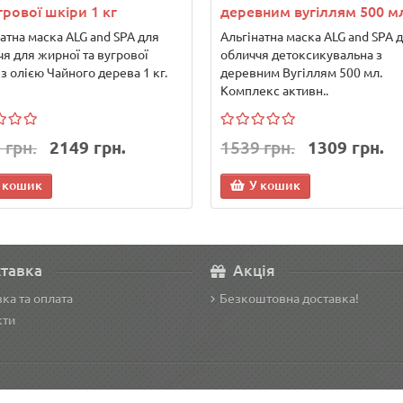
грової шкіри 1 кг
деревним вугіллям 500 м
атна маска ALG and SPA для
Альгінатна маска ALG and SPA 
я для жирної та вугрової
обличчя детоксикувальна з
з олією Чайного дерева 1 кг.
деревним Вугіллям 500 мл.
Комплекс активн..
 грн.
2149 грн.
1539 грн.
1309 грн.
 кошик
У кошик
тавка
Акція
ка та оплата
Безкоштовна доставка!
кти