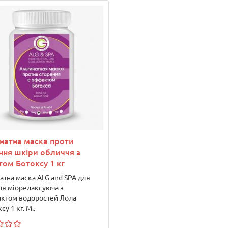
інатна маска проти
ння шкіри обличчя з
том Ботоксу 1 кг
атна маска ALG and SPA для
чя міорелаксуюча з
актом водоростей Лола
су 1 кг. М..