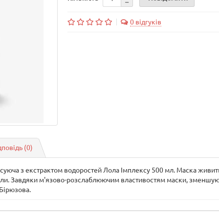
0 відгуків
дповідь
(0)
ксуюча з екстрактом водоростей Лола Імплексу 500 мл. Маска живит
икали. Завдяки м'язово-розслаблюючим властивостям маски, зменшую
 Бірюзова.