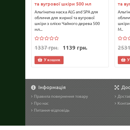
та вугрової шкіри 500 мл
та ву
Альгінатна маска ALG and SPA для
Альгін
обличчя для жирної та вугрової
обличч
шкіри з олією Чайного дерева 500
шкіри 
мл...
М..
1337 грн.
1139 грн.
2531
У кошик
У
Інформація
Дос
Правила повернення товару
Достав
Про нас
Конта
Питання-відповідь