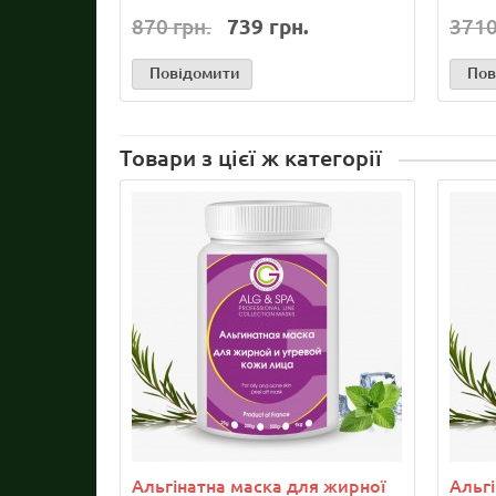
870 грн.
739 грн.
3710
Повідомити
Пов
Товари з цієї ж категорії
Альгінатна маска для жирної
Альг