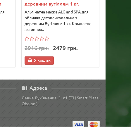
л
деревним вугіллям 1 кг.
для
Альгінатна маска ALG and SPA для
обличчя детоксикувальна з
деревним Вугіллям 1 кг. Комплекс
активних..
2916 грн.
2479 грн.
У кошик
Адреса
Левка Лук'яненка, 21к1 ('ТЦ Smart Plaza
Obolon')