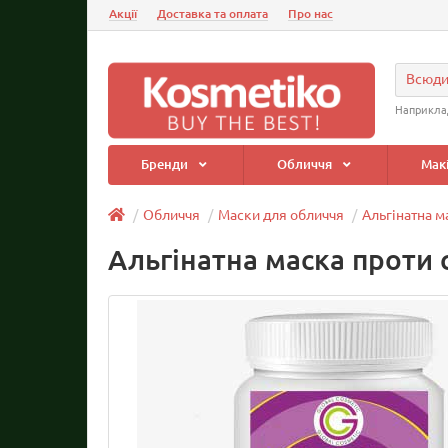
Акції
Доставка та оплата
Про нас
Всюд
Наприкла
Бренди
Обличчя
Мак
Обличчя
Маски для обличчя
Альгінатна м
Альгінатна маска проти 