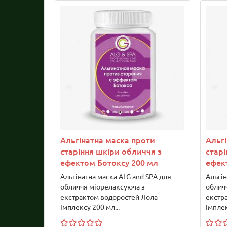
Альгінатна маска проти
Альг
старіння шкіри обличчя з
старі
ефектом Ботоксу 200 мл
ефек
Альгінатна маска ALG and SPA для
Альгін
обличчя міорелаксуюча з
облич
екстрактом водоростей Лола
екстр
Імплексу 200 мл...
Імплек