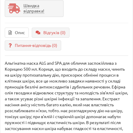
Швидка
відправка!
Опис
Відгуків (0)
Питання-відповідь
(0)
Альгінатна маска ALG and SPA для обличчя заспокійлива з
Корицею 500 мл. Кориця, що входить до складу маски, чинить
на шкіру протизапальну дію, прискорює обмінні процеси в
клітинах шкіри, все це можливо завдяки наявності у складі
прянощів безлічі антиоксидантів і дубильних речовин. Ефірна
олія гвоздики відновлює структуру та молодість зів'ялої шкіри,
а також усуває різні шкірні інфекції та запалення. Екстракт
насіння анісу містить багато калію, який має властивість
розслаблювати м'язи, тобто. має розгладжуючу дію на шкіру,
тонізує шкіру; при в'ялій і старіючій шкірі допомагає набути
пружності і підвищує еластичність шкіри. В результаті після
застосування маски шкіра набуває гладкості та еластичності,