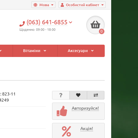
Мова
Особистий кабінет
(063) 641-6855
Щоденно: 09:00 - 18:00
0
Вітаміни
Аксесуари
у:
823-11
34249
Авторизуйся!
Акція!