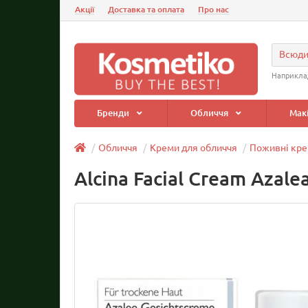
Акції
Доставка та оплата
Про нас
Всюд
Наприкла
Бренди
Обличчя
Мак
Обличчя
Креми для обличчя
Поживні кре
Alcina Facial Cream Azalea