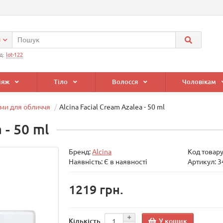
и
д:
lot-122
іяж
Тіло
Волосся
Чоловікам
ми для обличчя
Alcina Facial Cream Azalea - 50 ml
 - 50 ml
Бренд:
Alcina
Код товар
Наявність: Є в наявності
Артикул: 
1219 грн.
У кошик
Кількість