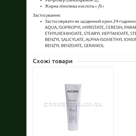
УФ-фільтр (бензофенон-3);
Жирна лінолева кислота.< /li>
Застосування:
Застосовувати як щоденний крем 24-годинно
AQUA, ISOPROPYL MYRISTATE, CERESIN, PAR
ETHYLHEXANOATE, STEARYL HEPTANOATE, ST
BENZYL SALICYLATE, ALPHA-ISOMETHYL ION
BENZYL BENZOATE, GERANIOL
Схожі товари