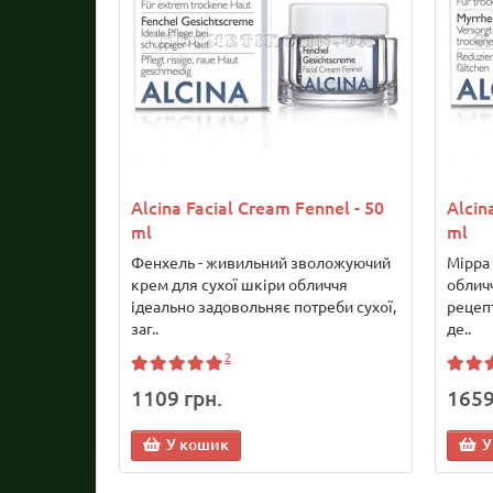
Alcina Facial Cream Fennel - 50
Alcin
ml
ml
Фенхель - живильний зволожуючий
Мірра 
крем для сухої шкіри обличчя
обличч
ідеально задовольняє потреби сухої,
рецеп
заг..
де..
2
1109 грн.
1659
У кошик
У