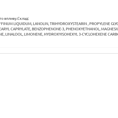
го впливу.Склад:
AFFINUM LIQUIDUM, LANOLIN, TRIHYDROXYSTEARIN , PROPYLENE GLY
EARYL CAPRYLATE, BENZOPHENONE-3, PHENOXYETHANOL, MAGNESIUM
ONE, LINALOOL, LIMONENE, HYDROXYISOHEXYL 3-CYCLOHEXENE CARB