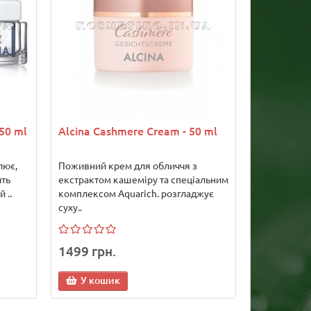
 50 ml
Alcina Cashmere Cream - 50 ml
лює,
Поживний крем для обличчя з
ить
екстрактом кашеміру та спеціальним
 ..
комплексом Aquarich. розгладжує
суху..
1499 грн.
У кошик