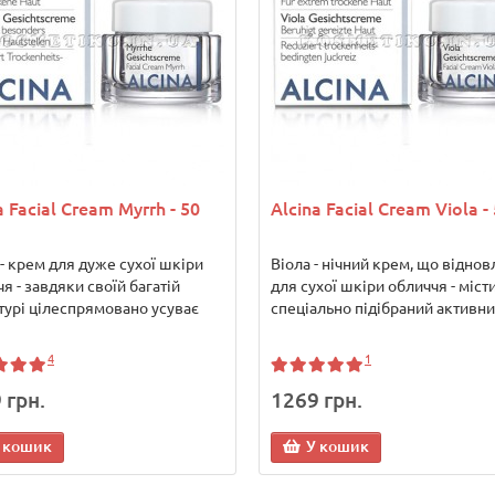
a Facial Cream Myrrh - 50
Alcina Facial Cream Viola -
- крем для дуже сухої шкіри
Віола - нічний крем, що віднов
я - завдяки своїй багатій
для сухої шкіри обличчя - міст
турі цілеспрямовано усуває
спеціально підібраний активний
4
1
 грн.
1269 грн.
 кошик
У кошик