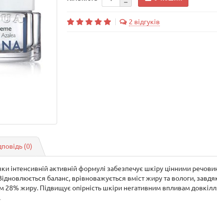
2 відгуків
дповідь
(0)
яки інтенсивній активній формулі забезпечує шкіру цінними речови
 Відновлюється баланс, врівноважується вміст жиру та вологи, завдя
том 28% жиру. Підвищує опірність шкіри негативним впливам довкілл
.