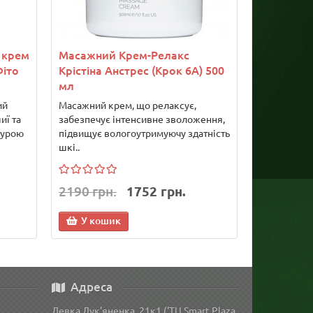
 крем
Масажний Крем-Релакс
Фіто
Крістіна Анстрес (Крок 6А) 500
мл
ий
Масажний крем, що релаксує,
иї та
забезпечує інтенсивне зволоження,
турою
підвищує вологоутримуючу здатність
шкі..
2190 грн.
1752 грн.
У кошик
Адреса
Левка Лук'яненка, 21к1 ('ТЦ Smart Plaza