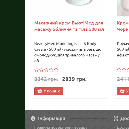
Масажний крем БьютіМед для
Крем
масажу обличчя та тіла 500 мл
Чорн
BeautyMed Modeling Face & Body
Крем-
Cream - 500 ml - масажний крем, що
500 ml
омолоджує, для тривалого масажу
ефекти
об..
3342 грн.
2839 грн.
2411
У кошик
У
Інформація
Дос
Правила повернення товару
Достав