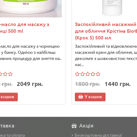
-масло для масажу з
Заспокійливий масажний
иці 500 ml
для обличчя Крістіна Біо
(Крок 5) 500 мл
масло для масажу з чорницею
Заспокійливий та відновлююч
 у банку. Однією з найбільш
масажний крем для обличчя, ш
вних процедур для зняття на..
декольте з шовковистою текс
нас..
 грн.
2049 грн.
1800 грн.
1440 грн.
 кошик
У кошик
тавка
Акція
ка та оплата
Безкоштовна доставка!