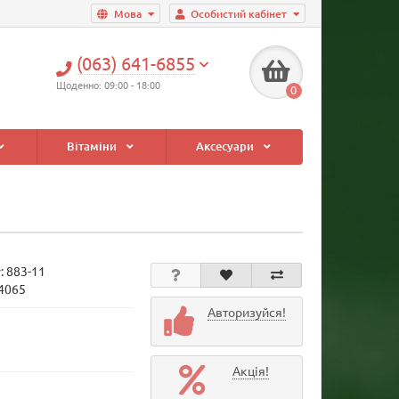
Мова
Особистий кабінет
(063) 641-6855
Щоденно: 09:00 - 18:00
0
Вітаміни
Аксесуари
у:
883-11
34065
Авторизуйся!
Акція!