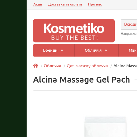
Акції
Доставка та оплата
Про нас
Всюд
Наприкла
Бренди
Обличчя
Мак
Обличчя
Для масажу обличчя
Alcina Mass
Alcina Massage Gel Pach