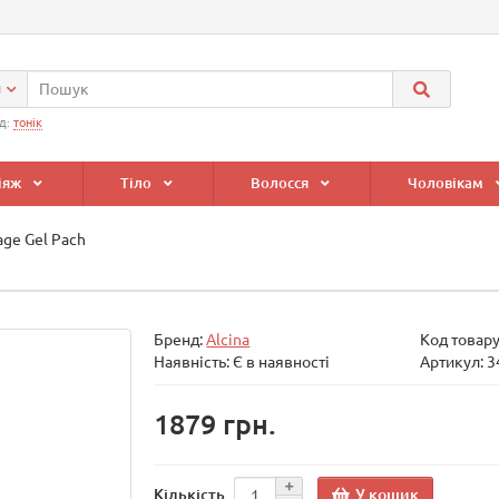
и
д:
тонік
іяж
Тіло
Волосся
Чоловікам
age Gel Pach
Бренд:
Alcina
Код товар
Наявність: Є в наявності
Артикул: 
1879 грн.
У кошик
Кількість