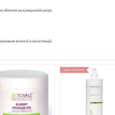
и обличчя на куперозній шкірі.
тримання вологої консистенції;
Лідер продажу!